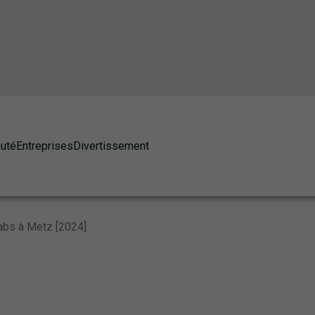
auté
Entreprises
Divertissement
abs à Metz [2024]