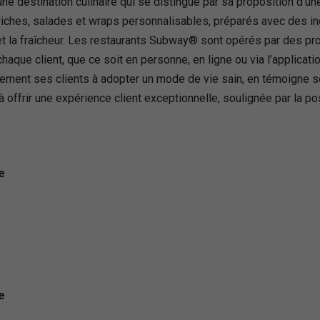
 destination culinaire qui se distingue par sa proposition d’une 
wiches, salades et wraps personnalisables, préparés avec des i
 la fraîcheur. Les restaurants Subway® sont opérés par des pro
chaque client, que ce soit en personne, en ligne ou via l’applic
ment ses clients à adopter un mode de vie sain, en témoigne son
ffrir une expérience client exceptionnelle, soulignée par la po
e
e