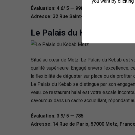
you want by clicking
Évaluation: 4.6/ 5 — 998
Adresse: 32 Rue Saint-Livier, 57000 Metz, Fr
Le Palais du Kebab Metz
Situé au cœur de Metz, Le Palais du Kebab est v
qualité supérieure. Engagé envers l’excellence, ce
la flexibilité de déguster sur place ou de profite
Le Palais du Kebab se distingue par son engageme
veau, ce restaurant halal est votre escale incont
savoureux dans un cadre accueillant, répondant a
Évaluation: 3.9/ 5 — 785
Adresse: 14 Rue de Paris, 57000 Metz, Franc