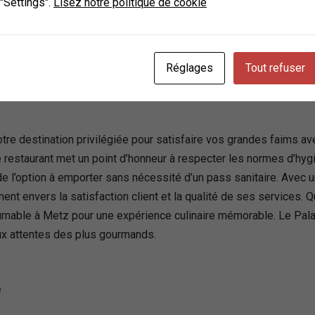
 "Settings".
Lisez notre politique de cookie
ance
Réglages
Tout refuser
otre destination privilégiée pour satisfaire vos grandes faims 
 restaurant met un point d’honneur à respecter les normes d’hygiè
r de l’option à emporter sans nécessité d’un pass sanitaire. Avec 
nt envers la satisfaction client et la qualité de ses services. 
ournable à Metz pour une expérience culinaire mémorable. Le Pala
ux attentes des plus gourmands.
e