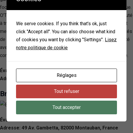
foods, et des boissons, en plus de leur célèbre base O’Fondue.
O’Tacos encourage également l’interaction avec sa communauté
à travers une application dédiée, facilitant le click & collect, et
We serve cookies. If you think that's ok, just
met l’accent sur l’expansion de son réseau via des opportunités
click "Accept all". You can also choose what kind
de franchise. Ce positionnement, alliant innovation et proximité
of cookies you want by clicking "Settings".
Lisez
avec sa clientèle, fait d’O’Tacos une marque dynamique et en
notre politique de cookie
constante évolution dans le paysage de la restauration rapide.
Évaluation: 4.1/ 5 — 613
Réglages
Adresse: 13 Pl. Prax Paris, 82000 Montauban, France
Tout refuser
Break Food
Tout accepter
Évaluation: 4.6/ 5 — 540
Adresse: 49 Av. Gambetta, 82000 Montauban, France