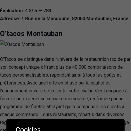
Évaluation: 4.3/ 5 — 783
Adresse: 1 Rue de la Mandoune, 82000 Montauban, France
O’tacos Montauban
O’Tacos se distingue dans l’univers de la restauration rapide par
son concept unique offrant plus de 40 000 combinaisons de
tacos personnalisables, répondant ainsi à tous les goûts et
préférences. Avec une forte emphase sur la qualité et
l’engagement envers ses clients, cette chaîne s’est engagée à
fournir une expérience culinaire mémorable, renforcée par un
programme de fidélité attrayant qui récompense les clients à
chaque commande. Leurs restaurants, répartis dans diverses
régions, invitent les amateurs de fast-food à explorer une large
Cookies
gamme de produits, incluant des options sucrées, des finger