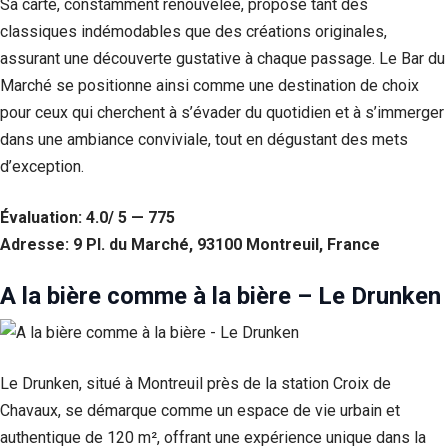
Sa carte, constamment renouvelée, propose tant des
classiques indémodables que des créations originales,
Statistiques
Afin que
assurant une découverte gustative à chaque passage. Le Bar du
nous
Marché se positionne ainsi comme une destination de choix
puissions
améliorer la
pour ceux qui cherchent à s’évader du quotidien et à s’immerger
fonctionnalité
dans une ambiance conviviale, tout en dégustant des mets
et la structure
d’exception.
du site Web,
en fonction
de la façon
Évaluation: 4.0/ 5 — 775
dont le site
Web est
Adresse: 9 Pl. du Marché, 93100 Montreuil, France
utilisé.
A la bière comme à la bière – Le Drunken
Experience
Afin que notre
site Web
Le Drunken, situé à Montreuil près de la station Croix de
fonctionne
aussi bien que
Chavaux, se démarque comme un espace de vie urbain et
possible lors
authentique de 120 m², offrant une expérience unique dans la
de votre visite.