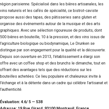
Si vous
région parisienne. Spécialisé dans les bières artisanales, les
refusez ces
vins naturels et les cafés de spécialité, ce bistrot-caviste
cookies,
propose aussi des tapas, des pâtisseries sans gluten et
certaines
fonctionnalités
organise des événements autour de la musique et des arts
disparaîtront
graphiques. Avec une sélection rigoureuse de produits, dont
du site Web.
500 bières en bouteille, 10 à la pression, et des vins issus de
l’agriculture biologique ou biodynamique, Le Drunken se
Marketing
distingue par son engagement pour la qualité et la découverte.
En partageant
Depuis son ouverture en 2013, l’établissement a élargi son
votre intérêt et
votre
offre avec un coffee shop et des brunchs le dimanche, tout en
comportement
offrant des avantages tels que des réductions sur les
lorsque vous
visitez notre
bouteilles achetées. Ce lieu populaire et chaleureux invite à
site, vous
l’échange et à la détente dans un cadre qui célèbre l’artisanat et
augmentez les
l’authenticité.
chances de
voir du
contenu et des
Évaluation: 4.6/ 5 — 538
offres
personnalisés.
Adresse: 19 Rue Girard, 93100 Montreuil, France