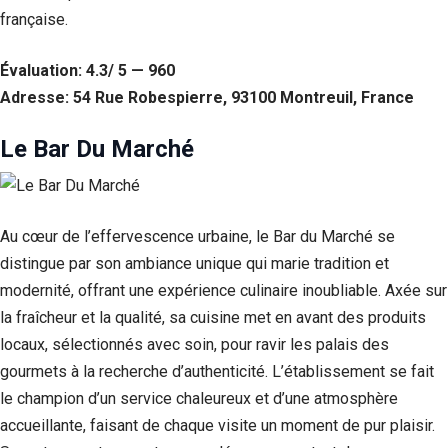
française.
Évaluation: 4.3/ 5 — 960
Adresse: 54 Rue Robespierre, 93100 Montreuil, France
Le Bar Du Marché
Au cœur de l’effervescence urbaine, le Bar du Marché se
distingue par son ambiance unique qui marie tradition et
Nécessaire
modernité, offrant une expérience culinaire inoubliable. Axée sur
Ces cookies ne
la fraîcheur et la qualité, sa cuisine met en avant des produits
sont pas
facultatifs. Ils
locaux, sélectionnés avec soin, pour ravir les palais des
sont
gourmets à la recherche d’authenticité. L’établissement se fait
nécessaires au
fonctionnement
le champion d’un service chaleureux et d’une atmosphère
du site Web.
accueillante, faisant de chaque visite un moment de pur plaisir.