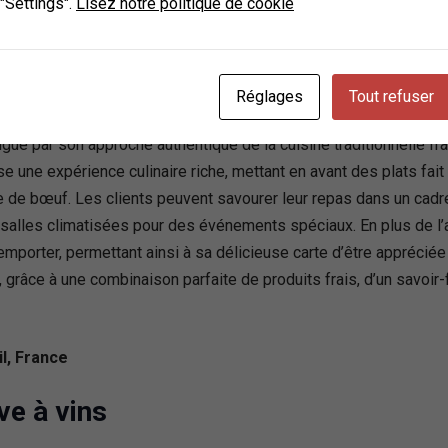
rance
 "Settings".
Lisez notre politique de cookie
Réglages
Tout refuser
gue par son approche authentique de la cuisine traditionnelle fra
se une expérience culinaire riche, mettant en avant des plats fa
 de bœuf. Les clients peuvent savourer leur repas dans un cadre
e salles climatisées pour des événements spéciaux. En plus de l’
mporter, permettant ainsi à sa délicieuse carte d’être apprécié
 grâce à une combinaison parfaite de produits frais, d’un savoir-f
l, France
ve à vins