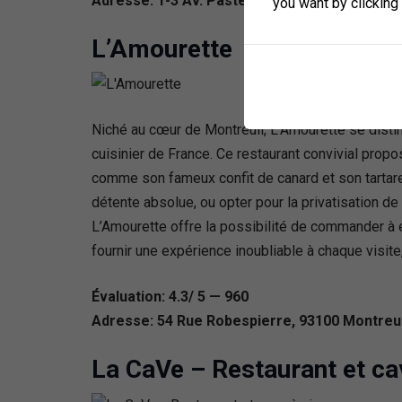
Adresse: 1-3 Av. Pasteur, 93100 Montreuil, F
you want by clicking
L’Amourette
Niché au cœur de Montreuil, L’Amourette se distin
cuisinier de France. Ce restaurant convivial propo
comme son fameux confit de canard et son tartare
détente absolue, ou opter pour la privatisation d
L’Amourette offre la possibilité de commander à e
fournir une expérience inoubliable à chaque visite,
Évaluation: 4.3/ 5 — 960
Adresse: 54 Rue Robespierre, 93100 Montreui
La CaVe – Restaurant et ca