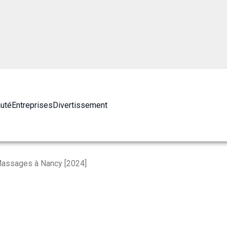
auté
Entreprises
Divertissement
Massages à Nancy [2024]