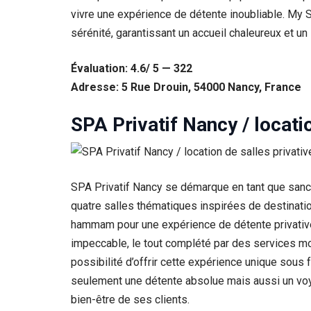
vivre une expérience de détente inoubliable. My 
Statistiques
sérénité, garantissant un accueil chaleureux et un
Afin que
nous
puissions
Évaluation: 4.6/ 5 — 322
améliorer la
Adresse: 5 Rue Drouin, 54000 Nancy, France
fonctionnalité
et la structure
du site Web,
SPA Privatif Nancy / locat
en fonction
de la façon
dont le site
Web est
utilisé.
SPA Privatif Nancy se démarque en tant que sanct
quatre salles thématiques inspirées de destinatio
hammam pour une expérience de détente privative. 
Experience
Afin que notre
impeccable, le tout complété par des services m
site Web
possibilité d’offrir cette expérience unique sou
fonctionne
seulement une détente absolue mais aussi un voya
aussi bien que
possible lors
bien-être de ses clients.
de votre visite.