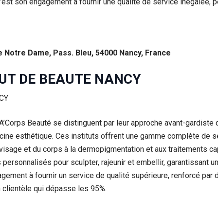
est son engagement à fournir une qualité de service inégalée, p
e Notre Dame, Pass. Bleu, 54000 Nancy, France
TUT DE BEAUTE NANCY
A’Corps Beauté se distinguent par leur approche avant-gardiste d
cine esthétique. Ces instituts offrent une gamme complète de s
 visage et du corps à la dermopigmentation et aux traitements cap
personnalisés pour sculpter, rajeunir et embellir, garantissant 
ment à fournir un service de qualité supérieure, renforcé par d
 clientèle qui dépasse les 95%.