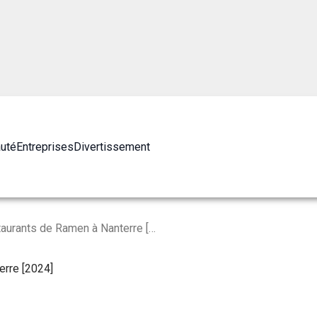
auté
Entreprises
Divertissement
Les 10 Meilleurs Restaurants de Ramen à Nanterre [2024]