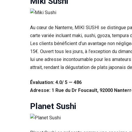
Miki Sushi
Au cœur de Nanterre, MIKI SUSHI se distingue par 
carte variée incluant maki, sushi, gyoza, tempura d
Les clients bénéficient d’un avantage non néglige
15€. Ouvert tous les jours, à l’exception du dima
lui une adresse incontournable pour les amateurs 
attrait, rendant la dégustation de plats japonais d
Évaluation: 4.0/ 5 — 486
Nécessaire
Ces cookies ne
Adresse: 1 Rue du Dr Foucault, 92000 Nanterr
sont pas
facultatifs. Ils
Planet Sushi
sont
nécessaires au
fonctionnement
du site Web.