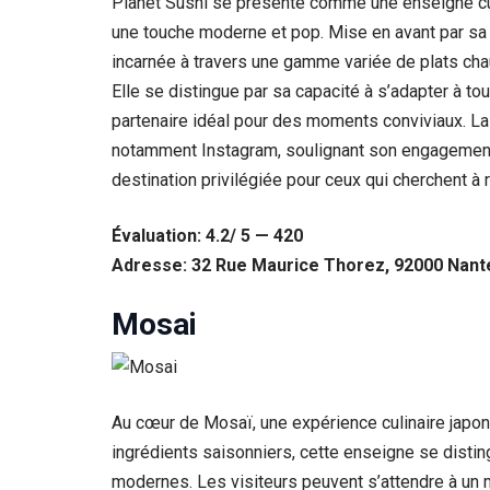
Planet Sushi se présente comme une enseigne culi
une touche moderne et pop. Mise en avant par sa 
Statistiques
Afin que
incarnée à travers une gamme variée de plats cha
nous
Elle se distingue par sa capacité à s’adapter à tou
puissions
améliorer la
partenaire idéal pour des moments conviviaux. La 
fonctionnalité
notamment Instagram, soulignant son engagement
et la structure
destination privilégiée pour ceux qui cherchent à r
du site Web,
en fonction
de la façon
Évaluation: 4.2/ 5 — 420
dont le site
Adresse: 32 Rue Maurice Thorez, 92000 Nant
Web est
utilisé.
Mosai
Experience
Afin que notre
site Web
Au cœur de Mosaï, une expérience culinaire japonai
fonctionne
aussi bien que
ingrédients saisonniers, cette enseigne se distin
possible lors
modernes. Les visiteurs peuvent s’attendre à un me
de votre visite.