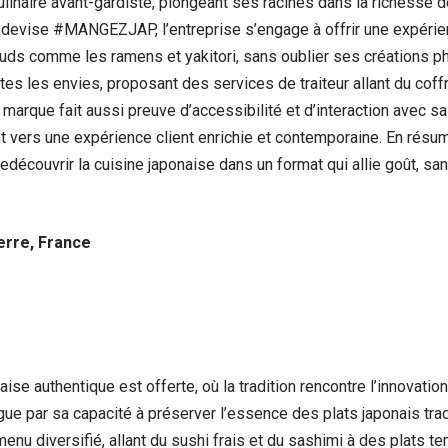
naire avant-gardiste, plongeant ses racines dans la richesse de
devise #MANGEZJAP, l’entreprise s’engage à offrir une expérienc
uds comme les ramens et yakitori, sans oublier ses créations p
tes les envies, proposant des services de traiteur allant du coffr
marque fait aussi preuve d’accessibilité et d’interaction avec s
 vers une expérience client enrichie et contemporaine. En rés
edécouvrir la cuisine japonaise dans un format qui allie goût, sant
erre, France
se authentique est offerte, où la tradition rencontre l’innovation
gue par sa capacité à préserver l’essence des plats japonais trad
nu diversifié, allant du sushi frais et du sashimi à des plats te