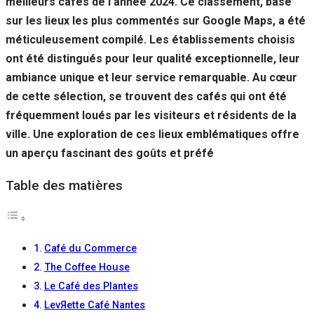
meilleurs cafés de l’année 2024. Ce classement, basé
Si vous
sur les lieux les plus commentés sur Google Maps, a été
refusez ces
cookies,
méticuleusement compilé. Les établissements choisis
certaines
ont été distingués pour leur qualité exceptionnelle, leur
fonctionnalités
disparaîtront
ambiance unique et leur service remarquable. Au cœur
du site Web.
de cette sélection, se trouvent des cafés qui ont été
fréquemment loués par les visiteurs et résidents de la
ville. Une exploration de ces lieux emblématiques offre
Marketing
En partageant
un aperçu fascinant des goûts et préfé
votre intérêt et
votre
Table des matières
comportement
lorsque vous
visitez notre
site, vous
augmentez les
Café du Commerce
chances de
The Coffee House
voir du
contenu et des
Le Café des Plantes
offres
LevЯette Café Nantes
personnalisés.