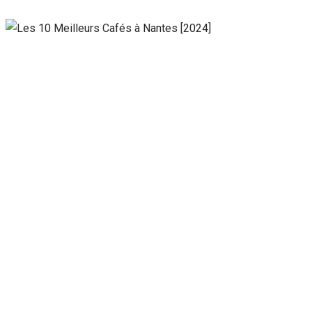
Nécessaire
Ces cookies ne
sont pas
facultatifs. Ils
sont
nécessaires au
fonctionnement
du site Web.