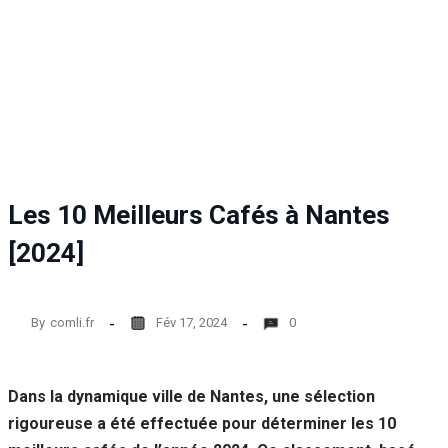
Statistiques
Afin que
nous
puissions
améliorer la
fonctionnalité
et la structure
du site Web,
en fonction
de la façon
Les 10 Meilleurs Cafés à Nantes
dont le site
Web est
[2024]
utilisé.
By
comli.fr
Fév 17, 2024
0
Experience
Afin que notre
site Web
fonctionne
Dans la dynamique ville de Nantes, une sélection
aussi bien que
rigoureuse a été effectuée pour déterminer les 10
possible lors
de votre visite.