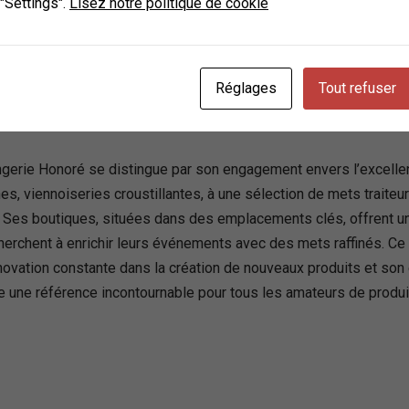
 "Settings".
Lisez notre politique de cookie
ce
Réglages
Tout refuser
langerie Honoré se distingue par son engagement envers l’excellen
es, viennoiseries croustillantes, à une sélection de mets traiteur
. Ses boutiques, situées dans des emplacements clés, offrent un
cherchent à enrichir leurs événements avec des mets raffinés. C
nnovation constante dans la création de nouveaux produits et son
 une référence incontournable pour tous les amateurs de produit