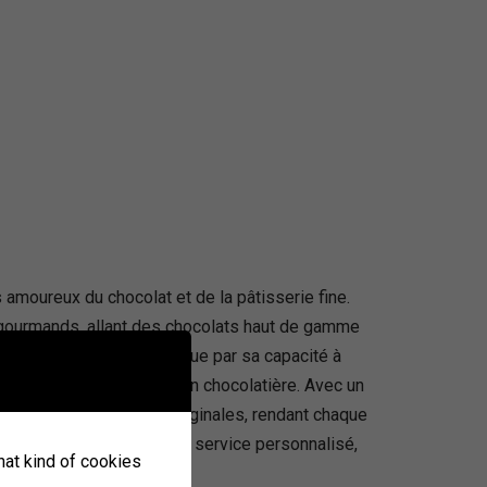
moureux du chocolat et de la pâtisserie fine.
 gourmands, allant des chocolats haut de gamme
incent Guerlais se distingue par sa capacité à
es coulisses de la création chocolatière. Avec un
ntiques et de créations originales, rendant chaque
uits mais aussi dans son service personnalisé,
what kind of cookies