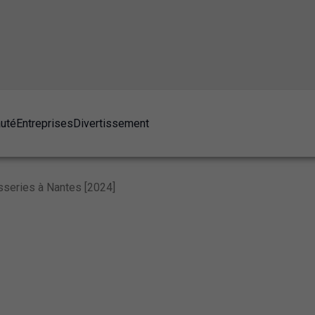
auté
Entreprises
Divertissement
sseries à Nantes [2024]