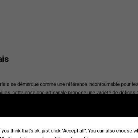
ais
lais se démarque comme une référence incontournable pour les a
illes, cette enseigne artisanale propose une variété de délices
glaces maison, tous élaborés avec un savoir-faire d’exception. V
ue la « Cocoa Experience », une visite virtuelle immersive dans l
te chocolaterie artisanale invite à la découverte de saveurs authe
rlais pour l’excellence se reflète non seulement dans ses prod
you think that's ok, just click "Accept all". You can also choose 
es clients.