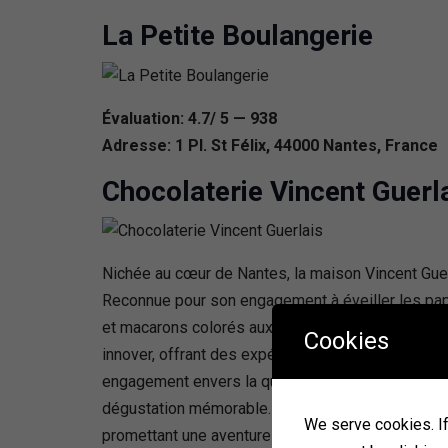
La Petite Boulangerie
Évaluation: 4.7/ 5 — 938
Adresse: 1 Pl. St Félix, 44000 Nantes, France
Chocolaterie Vincent Guerl
Nichée au cœur de Nantes, la maison Vincent Guer
Reconnue pour son engagement à éveiller les pap
et macarons colorés aux pâtisseries raffinées et 
Cookies
innover, offrant des expériences uniques telles q
engagement envers la qualité et l’originalité, cet
dégustation mémorable. La passion de Vincent Gue
We serve cookies. If 
promettant une aventure gustative inégalée pour s