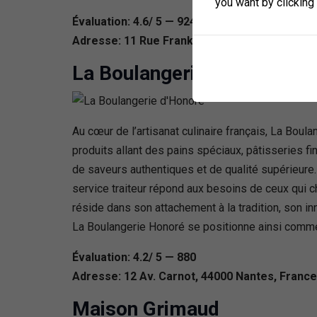
you want by clicking
Évaluation: 4.6/ 5 — 924
Adresse: 11 Rue Franklin, 44000 Nantes, Fran
La Boulangerie d’Honoré
Au cœur de l’artisanat culinaire français, La Bou
produits allant des pains spéciaux, pâtisseries fin
de saveurs authentiques et de qualité supérieure
service traiteur répond aux besoins de ceux qui 
réside dans son attachement à la tradition, son i
La Boulangerie Honoré se positionne ainsi comme
Évaluation: 4.2/ 5 — 880
Adresse: 12 Av. Carnot, 44000 Nantes, France
Maison Grimaud