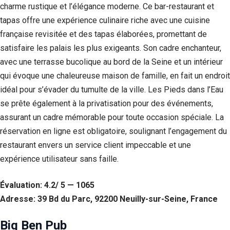
charme rustique et l’élégance moderne. Ce bar-restaurant et
Statistiques
tapas offre une expérience culinaire riche avec une cuisine
Afin que
française revisitée et des tapas élaborées, promettant de
nous
puissions
satisfaire les palais les plus exigeants. Son cadre enchanteur,
améliorer la
avec une terrasse bucolique au bord de la Seine et un intérieur
fonctionnalité
qui évoque une chaleureuse maison de famille, en fait un endroit
et la structure
du site Web,
idéal pour s’évader du tumulte de la ville. Les Pieds dans l’Eau
en fonction
se prête également à la privatisation pour des événements,
de la façon
dont le site
assurant un cadre mémorable pour toute occasion spéciale. La
Web est
réservation en ligne est obligatoire, soulignant l’engagement du
utilisé.
restaurant envers un service client impeccable et une
expérience utilisateur sans faille.
Experience
Afin que notre
Évaluation: 4.2/ 5 — 1065
site Web
fonctionne
Adresse: 39 Bd du Parc, 92200 Neuilly-sur-Seine, France
aussi bien que
possible lors
Big Ben Pub
de votre visite.