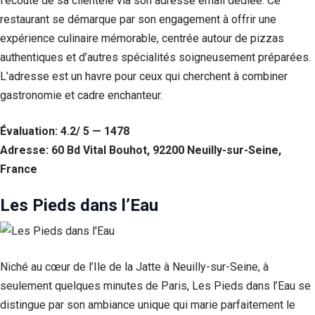
l’écoute de sa clientèle via son adresse email dédiée. Ce
restaurant se démarque par son engagement à offrir une
expérience culinaire mémorable, centrée autour de pizzas
authentiques et d’autres spécialités soigneusement préparées.
L’adresse est un havre pour ceux qui cherchent à combiner
gastronomie et cadre enchanteur.
Évaluation: 4.2/ 5 — 1478
Adresse: 60 Bd Vital Bouhot, 92200 Neuilly-sur-Seine,
France
Nécessaire
Les Pieds dans l’Eau
Ces cookies ne
sont pas
facultatifs. Ils
sont
nécessaires au
Niché au cœur de l’Ile de la Jatte à Neuilly-sur-Seine, à
fonctionnement
seulement quelques minutes de Paris, Les Pieds dans l’Eau se
du site Web.
distingue par son ambiance unique qui marie parfaitement le