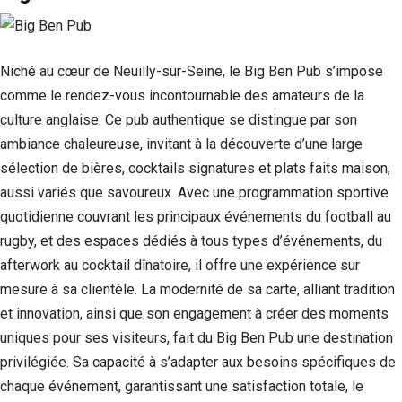
Si vous
refusez ces
cookies,
certaines
Niché au cœur de Neuilly-sur-Seine, le Big Ben Pub s’impose
fonctionnalités
comme le rendez-vous incontournable des amateurs de la
disparaîtront
du site Web.
culture anglaise. Ce pub authentique se distingue par son
ambiance chaleureuse, invitant à la découverte d’une large
sélection de bières, cocktails signatures et plats faits maison,
Marketing
aussi variés que savoureux. Avec une programmation sportive
En partageant
votre intérêt et
quotidienne couvrant les principaux événements du football au
votre
rugby, et des espaces dédiés à tous types d’événements, du
comportement
lorsque vous
afterwork au cocktail dînatoire, il offre une expérience sur
visitez notre
mesure à sa clientèle. La modernité de sa carte, alliant tradition
site, vous
et innovation, ainsi que son engagement à créer des moments
augmentez les
chances de
uniques pour ses visiteurs, fait du Big Ben Pub une destination
voir du
privilégiée. Sa capacité à s’adapter aux besoins spécifiques de
contenu et des
offres
chaque événement, garantissant une satisfaction totale, le
personnalisés.