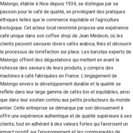
Malongo, établie à Nice depuis 1934, se distingue par sa
passion pour le café de qualité, en privilégiant des pratiques
éthiques telles que le commerce équitable et l’agriculture
biologique. Cet acteur local renommé propose une expérience
café unique dans son coffee shop de Jean Médecin, où les
clients peuvent savourer divers cafés arabica, thés et découvrir
le processus de torréfaction sur place. Les baristas experts de
Malongo offrent des dégustations qui mettent en avant la
richesse des saveurs de leurs produits, y compris des
machines à café fabriquées en France. L’engagement de
Nécessaire
Malongo envers le développement durable et la qualité se
Ces cookies ne
reflète dans leur large gamme de cafés bio et équitables, ainsi
sont pas
que dans leur soutien continu aux petits producteurs du monde
facultatifs. Ils
sont
entier. Cette entreprise se démarque par son dévouement à
nécessaires au
offrir une expérience authentique et de qualité supérieure à ses
fonctionnement
du site Web.
clients, tout en adhérant à des valeurs fortes qui favorisent un
impact positif sur l’environnement et les communautés de