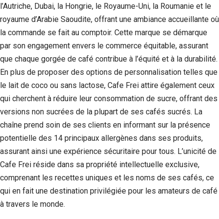
l’Autriche, Dubai, la Hongrie, le Royaume-Uni, la Roumanie et le
Si vous
refusez ces
royaume d’Arabie Saoudite, offrant une ambiance accueillante où
cookies,
la commande se fait au comptoir. Cette marque se démarque
certaines
fonctionnalités
par son engagement envers le commerce équitable, assurant
disparaîtront
que chaque gorgée de café contribue à l’équité et à la durabilité.
du site Web.
En plus de proposer des options de personnalisation telles que
le lait de coco ou sans lactose, Cafe Frei attire également ceux
Marketing
qui cherchent à réduire leur consommation de sucre, offrant des
En partageant
versions non sucrées de la plupart de ses cafés sucrés. La
votre intérêt et
votre
chaîne prend soin de ses clients en informant sur la présence
comportement
potentielle des 14 principaux allergènes dans ses produits,
lorsque vous
assurant ainsi une expérience sécuritaire pour tous. L’unicité de
visitez notre
site, vous
Cafe Frei réside dans sa propriété intellectuelle exclusive,
augmentez les
comprenant les recettes uniques et les noms de ses cafés, ce
chances de
voir du
qui en fait une destination privilégiée pour les amateurs de café
contenu et des
à travers le monde.
offres
personnalisés.