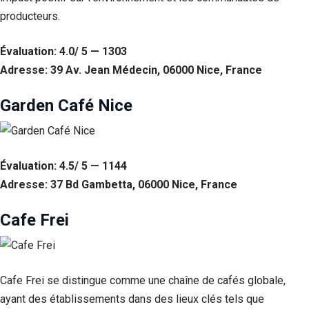
producteurs.
Statistiques
Afin que
nous
Évaluation: 4.0/ 5 — 1303
puissions
Adresse: 39 Av. Jean Médecin, 06000 Nice, France
améliorer la
fonctionnalité
Garden Café Nice
et la structure
du site Web,
en fonction
de la façon
dont le site
Évaluation: 4.5/ 5 — 1144
Web est
utilisé.
Adresse: 37 Bd Gambetta, 06000 Nice, France
Cafe Frei
Experience
Afin que notre
site Web
fonctionne
aussi bien que
Cafe Frei se distingue comme une chaîne de cafés globale,
possible lors
ayant des établissements dans des lieux clés tels que
de votre visite.