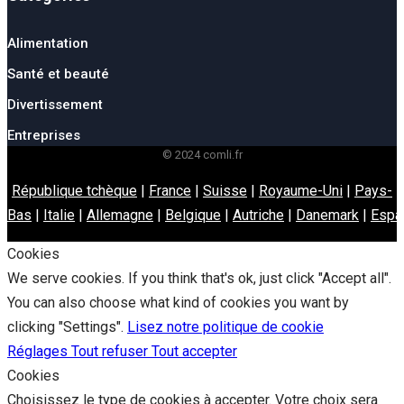
Alimentation
Santé et beauté
Divertissement
Entreprises
© 2024 comli.fr
République tchèque
|
France
|
Suisse
|
Royaume-Uni
|
Pays-
Bas
|
Italie
|
Allemagne
|
Belgique
|
Autriche
|
Danemark
|
Espa
Cookies
We serve cookies. If you think that's ok, just click "Accept all".
You can also choose what kind of cookies you want by
clicking "Settings".
Lisez notre politique de cookie
Réglages
Tout refuser
Tout accepter
Cookies
Choisissez le type de cookies à accepter. Votre choix sera