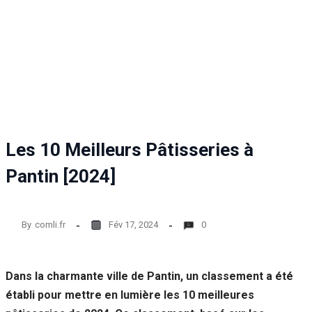
Statistiques
Afin que
nous
puissions
améliorer la
fonctionnalité
et la structure
du site Web,
en fonction
de la façon
Les 10 Meilleurs Pâtisseries à
dont le site
Web est
Pantin [2024]
utilisé.
By
comli.fr
Fév 17, 2024
0
Experience
Afin que notre
site Web
fonctionne
Dans la charmante ville de Pantin, un classement a été
aussi bien que
établi pour mettre en lumière les 10 meilleures
possible lors
de votre visite.