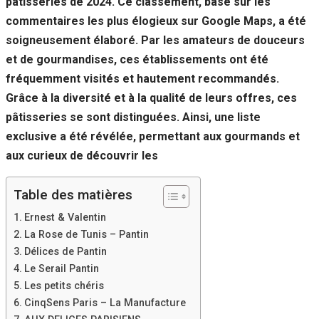
pâtisseries de 2024. Ce classement, basé sur les
Si vous
commentaires les plus élogieux sur Google Maps, a été
refusez ces
cookies,
soigneusement élaboré. Par les amateurs de douceurs
certaines
et de gourmandises, ces établissements ont été
fonctionnalités
disparaîtront
fréquemment visités et hautement recommandés.
du site Web.
Grâce à la diversité et à la qualité de leurs offres, ces
pâtisseries se sont distinguées. Ainsi, une liste
exclusive a été révélée, permettant aux gourmands et
Marketing
En partageant
aux curieux de découvrir les
votre intérêt et
votre
Table des matières
comportement
lorsque vous
Ernest & Valentin
visitez notre
site, vous
La Rose de Tunis – Pantin
augmentez les
Délices de Pantin
chances de
Le Serail Pantin
voir du
Les petits chéris
contenu et des
offres
CinqSens Paris – La Manufacture
personnalisés.