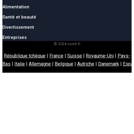
Alimentation
Santé et beauté
Divertissement
Entreprises
© 2024 comli.fr
République tchèque
|
France
|
Suisse
|
Royaume-Uni
|
Pays-
Bas
|
Italie
|
Allemagne
|
Belgique
|
Autriche
|
Danemark
|
Espa