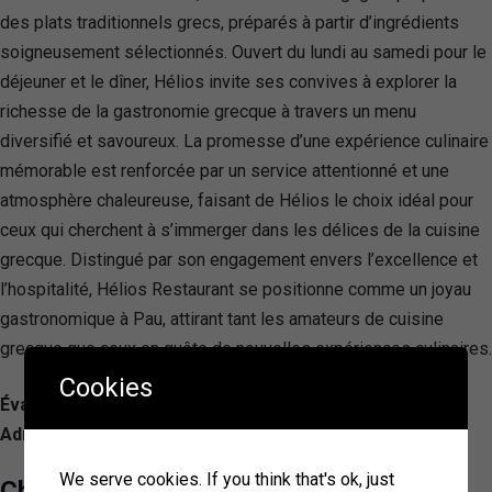
des plats traditionnels grecs, préparés à partir d’ingrédients
soigneusement sélectionnés. Ouvert du lundi au samedi pour le
déjeuner et le dîner, Hélios invite ses convives à explorer la
richesse de la gastronomie grecque à travers un menu
diversifié et savoureux. La promesse d’une expérience culinaire
mémorable est renforcée par un service attentionné et une
atmosphère chaleureuse, faisant de Hélios le choix idéal pour
ceux qui cherchent à s’immerger dans les délices de la cuisine
grecque. Distingué par son engagement envers l’excellence et
l’hospitalité, Hélios Restaurant se positionne comme un joyau
gastronomique à Pau, attirant tant les amateurs de cuisine
grecque que ceux en quête de nouvelles expériences culinaires.
Cookies
Évaluation: 4.0/ 5 — 469
Adresse: 2 Rue René Fournets, 64000 Pau, France
We serve cookies. If you think that's ok, just
Chez Refik