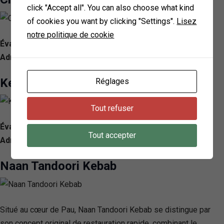
click "Accept all". You can also choose what kind
of cookies you want by clicking "Settings".
Lisez
notre politique de cookie
Évaluation: 4.8/ 5 — 375
Adresse: 14 Rue Tran, 64000 Pau, France
Kebab Istanbul
Réglages
Tout refuser
Évaluation: 4.3/ 5 — 324
Tout accepter
Adresse: 66 Rue Henri Faisans, 64000 Pau, France
Naan Tandoori Kebab
Situé au cœur de Pau, Naan Tandoori Kebab se distingue par
son concept original de restauration rapide, combinant le