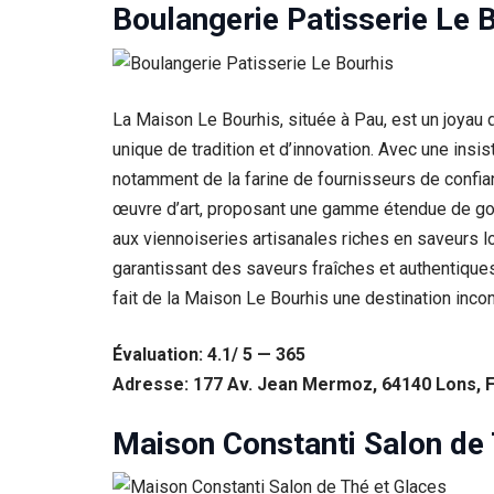
Boulangerie Patisserie Le 
La Maison Le Bourhis, située à Pau, est un joyau 
unique de tradition et d’innovation. Avec une insist
notamment de la farine de fournisseurs de confian
œuvre d’art, proposant une gamme étendue de gour
aux viennoiseries artisanales riches en saveurs l
garantissant des saveurs fraîches et authentiques 
fait de la Maison Le Bourhis une destination inco
Nécessaire
Ces cookies ne
sont pas
Évaluation: 4.1/ 5 — 365
facultatifs. Ils
Adresse: 177 Av. Jean Mermoz, 64140 Lons, 
sont
nécessaires au
Maison Constanti Salon de 
fonctionnement
du site Web.