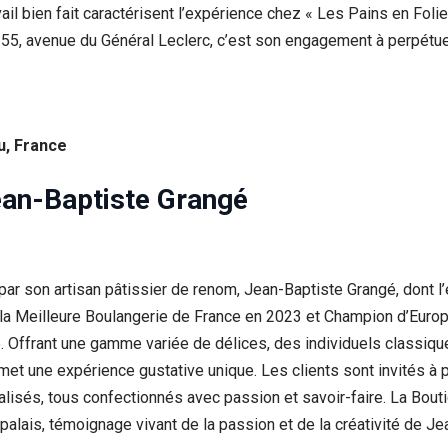
ail bien fait caractérisent l’expérience chez « Les Pains en Fol
u 55, avenue du Général Leclerc, c’est son engagement à perpétuer
u, France
ean-Baptiste Grangé
ar son artisan pâtissier de renom, Jean-Baptiste Grangé, dont l’
e la Meilleure Boulangerie de France en 2023 et Champion d’Eur
. Offrant une gamme variée de délices, des individuels classique
promet une expérience gustative unique. Les clients sont invité
isés, tous confectionnés avec passion et savoir-faire. La Bout
alais, témoignage vivant de la passion et de la créativité de Je