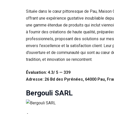
Statistiques
Située dans le cœur pittoresque de Pau, Maison Con
Afin que
offrant une expérience gustative inoubliable dep
nous
puissions
une gamme étendue de produits qui inclut viennois
améliorer la
à fournir des créations de haute qualité, prépar
fonctionnalité
et la structure
professionnels, proposant des solutions sur mesu
du site Web,
envers l’excellence et la satisfaction client. Leur
en fonction
de la façon
d’ouverture et de communauté qui sont au cœur de 
dont le site
tradition, et innovation se rencontrent.
Web est
utilisé.
Évaluation: 4.3/ 5 — 339
Adresse: 26 Bd des Pyrénées, 64000 Pau, Fr
Experience
Afin que notre
Bergouli SARL
site Web
fonctionne
aussi bien que
possible lors
de votre visite.