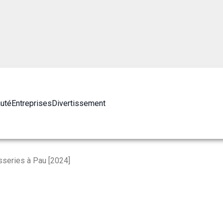
auté
Entreprises
Divertissement
sseries à Pau [2024]