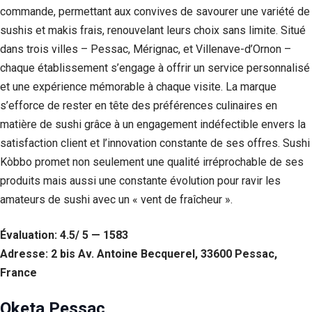
commande, permettant aux convives de savourer une variété de
sushis et makis frais, renouvelant leurs choix sans limite. Situé
dans trois villes – Pessac, Mérignac, et Villenave-d’Ornon –
chaque établissement s’engage à offrir un service personnalisé
et une expérience mémorable à chaque visite. La marque
s’efforce de rester en tête des préférences culinaires en
matière de sushi grâce à un engagement indéfectible envers la
satisfaction client et l’innovation constante de ses offres. Sushi
Kòbbo promet non seulement une qualité irréprochable de ses
produits mais aussi une constante évolution pour ravir les
Nécessaire
amateurs de sushi avec un « vent de fraîcheur ».
Ces cookies ne
sont pas
Évaluation: 4.5/ 5 — 1583
facultatifs. Ils
sont
Adresse: 2 bis Av. Antoine Becquerel, 33600 Pessac,
nécessaires au
France
fonctionnement
du site Web.
Oketa Pessac