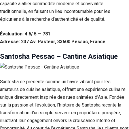
capacité à allier commodité moderne et convivialité
Si vous
refusez ces
traditionnelle, en faisant un lieu incontournable pour les
cookies,
épicuriens à la recherche d’authenticité et de qualité.
certaines
fonctionnalités
disparaîtront
Évaluation: 4.6/ 5 — 781
du site Web.
Adresse: 237 Av. Pasteur, 33600 Pessac, France
Santosha Pessac – Cantine Asiatique
Marketing
En partageant
votre intérêt et
votre
comportement
Santosha se présente comme un havre vibrant pour les
lorsque vous
amateurs de cuisine asiatique, offrant une expérience culinaire
visitez notre
site, vous
unique directement inspirée des rues animées d’Asie. Fondée
augmentez les
sur la passion et l’évolution, l’histoire de Santosha raconte la
chances de
voir du
transformation d’un simple serveur en propriétaire prospère,
contenu et des
illustrant leur engagement envers la croissance interne et
offres
personnalisés.
l’opportunité. Au cœur de l’expérience Santosha, les clients sont