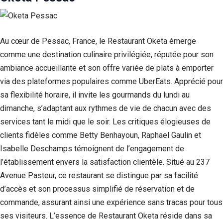
Statistiques
Afin que
nous
Au cœur de Pessac, France, le Restaurant Oketa émerge
puissions
comme une destination culinaire privilégiée, réputée pour son
améliorer la
fonctionnalité
ambiance accueillante et son offre variée de plats à emporter
et la structure
via des plateformes populaires comme UberEats. Apprécié pour
du site Web,
en fonction
sa flexibilité horaire, il invite les gourmands du lundi au
de la façon
dimanche, s’adaptant aux rythmes de vie de chacun avec des
dont le site
Web est
services tant le midi que le soir. Les critiques élogieuses de
utilisé.
clients fidèles comme Betty Benhayoun, Raphael Gaulin et
Isabelle Deschamps témoignent de l’engagement de
l’établissement envers la satisfaction clientèle. Situé au 237
Experience
Afin que notre
Avenue Pasteur, ce restaurant se distingue par sa facilité
site Web
d’accès et son processus simplifié de réservation et de
fonctionne
commande, assurant ainsi une expérience sans tracas pour tous
aussi bien que
possible lors
ses visiteurs. L’essence de Restaurant Oketa réside dans sa
de votre visite.