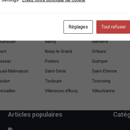
ourbevoie
Créteil
Dijon
renoble
Issy-les-Moulineaux
Ivry-sur-Seine
e Mans
Levallois-Perret
Lille
Réglages
Tout refuser
Mamoudzou
Marseille
Mérignac
ulhouse
Nancy
Nanterre
iort
Noisy-le-Grand
Orléans
essac
Poitiers
Quimper
ueil-Malmaison
Saint-Denis
Saint-Étienne
oulon
Toulouse
Tourcoing
ersailles
Villeneuve-d'Ascq
Villeurbanne
Articles populaires
Catég