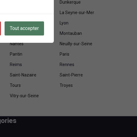
Drancy
Dunkerque
La Rochelle
La Seyne-sur-Mer
Limoges
Lyon
Tout accepter
Metz
Montauban
Nantes
Neuilly-sur-Seine
Pantin
Paris
Reims
Rennes
Saint-Nazaire
Saint-Pierre
Tours
Troyes
Vitry-sur-Seine
ories