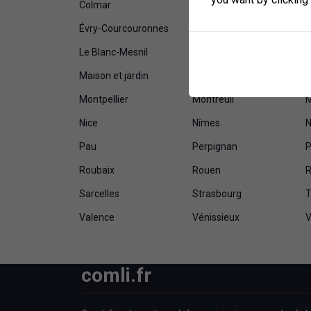
Colmar
Colombes
C
Évry-Courcouronnes
Fort-de-France
G
Le Blanc-Mesnil
Le Havre
L
Maison et jardin
Maisons-Alfort
Montpellier
Montreuil
M
Nice
Nîmes
N
Pau
Perpignan
P
Roubaix
Rouen
R
Sarcelles
Strasbourg
T
Valence
Vénissieux
V
comli.fr