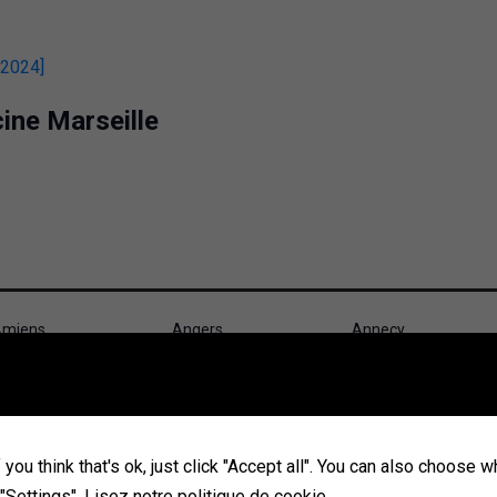
cine Marseille
miens
Angers
Annecy
ubervilliers
Aulnay-sous-Bois
Avignon
ourges
Brest
Caen
hambéry
Champigny-sur-
Cherbourg-en-
you think that's ok, just click "Accept all". You can also choose 
Marne
Cotentin
 "Settings".
Lisez notre politique de cookie