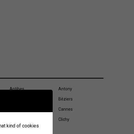
Antibes
Antony
Besançon
Béziers
Calais
Cannes
Clermont-Ferrand
Clichy
what kind of cookies