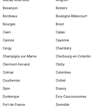
Aulnay-sous-Bois
Avignon
Statistiques
Besançon
Béziers
Afin que
Bordeaux
Boulogne-Billancourt
nous
puissions
Bourges
Brest
améliorer la
fonctionnalité
Caen
Calais
et la structure
du site Web,
Cannes
Cayenne
en fonction
de la façon
Cergy
Chambéry
dont le site
Champigny-sur-Marne
Cherbourg-en-Cotentin
Web est
utilisé.
Clermont-Ferrand
Clichy
Colmar
Colombes
Experience
Courbevoie
Créteil
Afin que notre
site Web
Dijon
Drancy
fonctionne
aussi bien que
Dunkerque
Évry-Courcouronnes
possible lors
Fort-de-France
de votre visite.
Grenoble