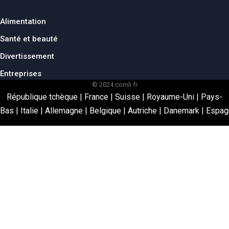
Alimentation
Santé et beauté
Divertissement
Entreprises
© 2024 comli.fr
République tchèque
|
France
|
Suisse
|
Royaume-Uni
|
Pays-
Bas
|
Italie
|
Allemagne
|
Belgique
|
Autriche
|
Danemark
|
Espag