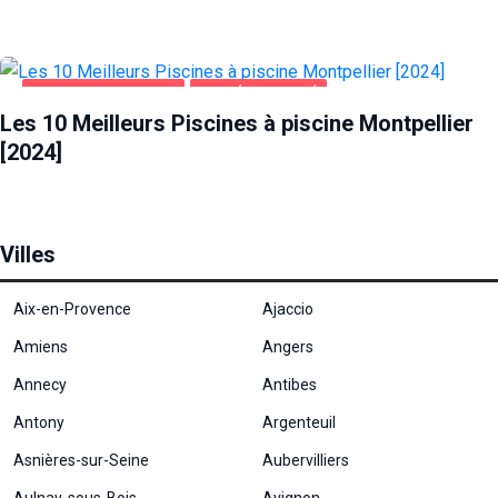
PISCINE MONTPELLIER
SANTÉ ET BEAUTÉ
Les 10 Meilleurs Piscines à piscine Montpellier
[2024]
Villes
Nécessaire
Aix-en-Provence
Ajaccio
Ces cookies ne
Amiens
Angers
sont pas
facultatifs. Ils
Annecy
Antibes
sont
nécessaires au
Antony
Argenteuil
fonctionnement
du site Web.
Asnières-sur-Seine
Aubervilliers