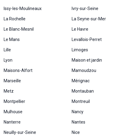
Si vous
Issy-les-Moulineaux
Ivry-sur-Seine
refusez ces
cookies,
La Rochelle
La Seyne-sur-Mer
certaines
fonctionnalités
Le Blanc-Mesnil
Le Havre
disparaîtront
du site Web.
Le Mans
Levallois-Perret
Lille
Limoges
Marketing
Lyon
Maison et jardin
En partageant
Maisons-Alfort
Mamoudzou
votre intérêt et
votre
Marseille
Mérignac
comportement
lorsque vous
Metz
Montauban
visitez notre
site, vous
Montpellier
Montreuil
augmentez les
chances de
Mulhouse
Nancy
voir du
Nanterre
Nantes
contenu et des
offres
Neuilly-sur-Seine
Nice
personnalisés.