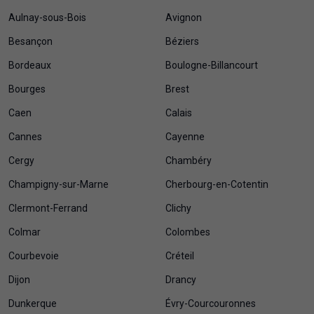
Aulnay-sous-Bois
Avignon
Besançon
Béziers
Bordeaux
Boulogne-Billancourt
Bourges
Brest
Caen
Calais
Cannes
Cayenne
Cergy
Chambéry
Champigny-sur-Marne
Cherbourg-en-Cotentin
Clermont-Ferrand
Clichy
Colmar
Colombes
Courbevoie
Créteil
Dijon
Drancy
Dunkerque
Évry-Courcouronnes