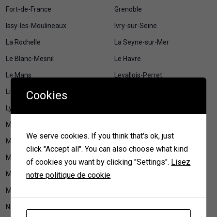
Fort-de-France
Grenoble
Issy-les-Moulineaux
Ivry-sur-Seine
La Rochelle
La Seyne-sur-Mer
Le Blanc-Mesnil
Le Havre
Le Mans
Levallois-Perret
Lille
Limoges
Cookies
Lyon
Maison et jardin
Maisons-Alfort
Mamoudzou
We serve cookies. If you think that's ok, just
Marseille
Mérignac
click "Accept all". You can also choose what kind
Metz
Montauban
of cookies you want by clicking "Settings".
Lisez
Montpellier
Montreuil
notre politique de cookie
Mulhouse
Nancy
Nanterre
Nantes