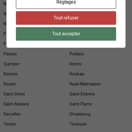
Réglages
Neuilly-sur-Seine
Nice
Nîmes
Niort
Tout refuser
Noisy-le-Grand
Orléans
Tout accepter
Pantin
Paris
Pau
Perpignan
Pessac
Poitiers
Quimper
Reims
Rennes
Roubaix
Rouen
Rueil-Malmaison
Saint-Denis
Saint-Étienne
Saint-Nazaire
Saint-Pierre
Sarcelles
Strasbourg
Toulon
Toulouse