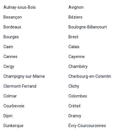
Aulnay-sous-Bois
Avignon
Besançon
Béziers
Bordeaux
Boulogne-Billancourt
Bourges
Brest
Caen
Calais
Cannes
Cayenne
Cergy
Chambéry
Champigny-sur-Marne
Cherbourg-en-Cotentin
Clermont-Ferrand
Clichy
Colmar
Colombes
Courbevoie
Créteil
Dijon
Drancy
Dunkerque
Évry-Courcouronnes