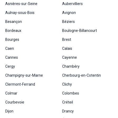
Asnières-sur-Seine
Aubervilliers
Aulnay-sous-Bois
Avignon
Besançon
Béziers
Bordeaux
Boulogne-Billancourt
Bourges
Brest
Caen
Calais
Cannes
Cayenne
Cergy
Chambéry
Champigny-sur-Marne
Cherbourg-en-Cotentin
Clermont-Ferrand
Clichy
Colmar
Colombes
Courbevoie
Créteil
Dijon
Drancy