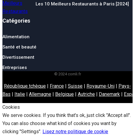
Les 10 Meilleurs Restaurants à Paris [2024]
Catégories
Alimentation
Santé et beauté
Divertissement
Entreprises
© 2024 comli.fr
République tchèque
|
France
|
Suisse
|
Royaume-Uni
|
Pays-
Bas
|
Italie
|
Allemagne
|
Belgique
|
Autriche
|
Danemark
|
Espa
Cookies
We serve cookies. If you think that's ok, just click "Accept all".
You can also choose what kind of cookies you want by
clicking "Settings".
Lisez notre politique de cookie