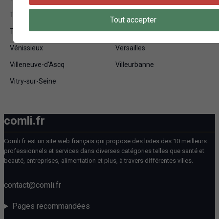
Tourcoing
Tours
Tout accepter
Troyes
Valence
Vénissieux
Versailles
Villeneuve-d'Ascq
Villeurbanne
Vitry-sur-Seine
comli.fr
Comli.fr est un site web français qui propose des listes des 10 meilleurs
professionnels et services dans diverses catégories telles que santé et
beauté, entreprises, alimentation et plus, à travers différentes villes.
contact@comli.fr
Pages recommandées