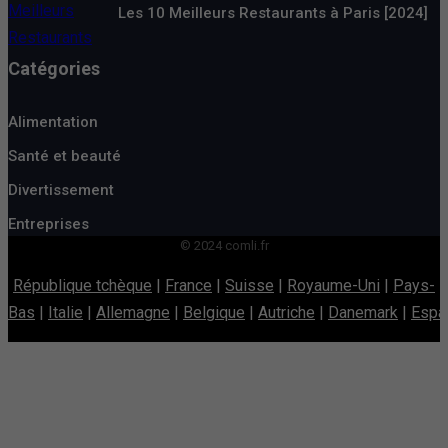
Les 10 Meilleurs Restaurants à Paris [2024]
Catégories
Alimentation
Santé et beauté
Divertissement
Entreprises
© 2024 comli.fr
République tchèque
|
France
|
Suisse
|
Royaume-Uni
|
Pays-
Bas
|
Italie
|
Allemagne
|
Belgique
|
Autriche
|
Danemark
|
Espa