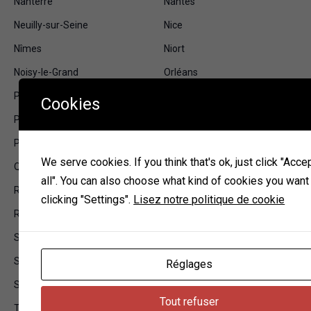
Nanterre
Nantes
Neuilly-sur-Seine
Nice
Nîmes
Niort
Noisy-le-Grand
Orléans
Pantin
Paris
Cookies
Pau
Perpignan
Pessac
Poitiers
We serve cookies. If you think that's ok, just click "Acce
Quimper
Reims
all". You can also choose what kind of cookies you want
Rennes
Roubaix
clicking "Settings".
Lisez notre politique de cookie
Rouen
Rueil-Malmaison
Saint-Denis
Saint-Étienne
Saint-Nazaire
Saint-Pierre
Réglages
Sarcelles
Strasbourg
Tout refuser
Toulon
Toulouse