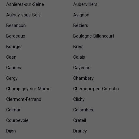
Asnières-sur-Seine
Aubervilliers
Aulnay-sous-Bois
Avignon
Besançon
Béziers
Bordeaux
Boulogne-Billancourt
Bourges
Brest
Caen
Calais
Cannes
Cayenne
Cergy
Chambéry
Champigny-sur-Marne
Cherbourg-en-Cotentin
Clermont-Ferrand
Clichy
Colmar
Colombes
Courbevoie
Créteil
Dijon
Drancy