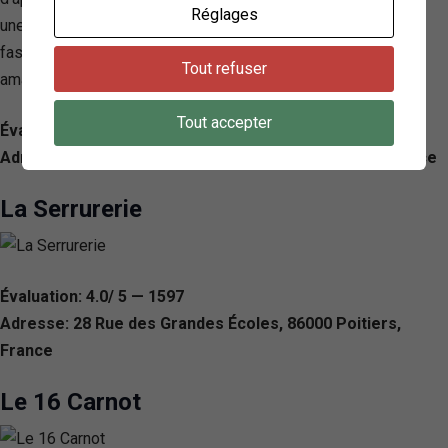
Réglages
une expérience mémorable, allié à son cadre historique
fascinant, en fait une destination incontournable pour les
Tout refuser
amateurs de bonne cuisine à Poitiers.
Tout accepter
Évaluation: 4.3/ 5 — 2038
Adresse: 14 Rue Édouard-Grimaux, 86000 Poitiers, France
La Serrurerie
Évaluation: 4.0/ 5 — 1597
Adresse: 28 Rue des Grandes Écoles, 86000 Poitiers,
France
Le 16 Carnot