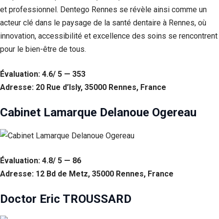
et professionnel. Dentego Rennes se révèle ainsi comme un
Statistiques
acteur clé dans le paysage de la santé dentaire à Rennes, où
Afin que
nous
innovation, accessibilité et excellence des soins se rencontrent
puissions
pour le bien-être de tous.
améliorer la
fonctionnalité
et la structure
Évaluation: 4.6/ 5 — 353
du site Web,
Adresse: 20 Rue d’Isly, 35000 Rennes, France
en fonction
de la façon
dont le site
Cabinet Lamarque Delanoue Ogereau
Web est
utilisé.
Évaluation: 4.8/ 5 — 86
Experience
Afin que notre
Adresse: 12 Bd de Metz, 35000 Rennes, France
site Web
fonctionne
Doctor Eric TROUSSARD
aussi bien que
possible lors
de votre visite.