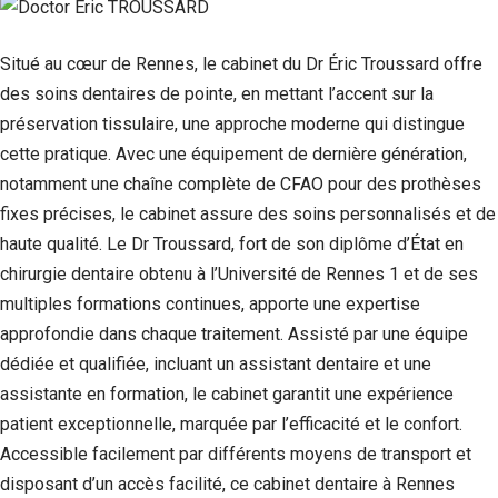
Si vous
refusez ces
cookies,
Situé au cœur de Rennes, le cabinet du Dr Éric Troussard offre
certaines
des soins dentaires de pointe, en mettant l’accent sur la
fonctionnalités
disparaîtront
préservation tissulaire, une approche moderne qui distingue
du site Web.
cette pratique. Avec une équipement de dernière génération,
notamment une chaîne complète de CFAO pour des prothèses
fixes précises, le cabinet assure des soins personnalisés et de
Marketing
En partageant
haute qualité. Le Dr Troussard, fort de son diplôme d’État en
votre intérêt et
chirurgie dentaire obtenu à l’Université de Rennes 1 et de ses
votre
multiples formations continues, apporte une expertise
comportement
lorsque vous
approfondie dans chaque traitement. Assisté par une équipe
visitez notre
dédiée et qualifiée, incluant un assistant dentaire et une
site, vous
augmentez les
assistante en formation, le cabinet garantit une expérience
chances de
patient exceptionnelle, marquée par l’efficacité et le confort.
voir du
contenu et des
Accessible facilement par différents moyens de transport et
offres
disposant d’un accès facilité, ce cabinet dentaire à Rennes
personnalisés.