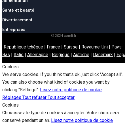
Alimentation
Santé et beauté
Divertissement
Entreprises
© 2024 comli.fr
République tchèque
|
France
|
Suisse
|
Royaume-Uni
|
Pays-
Bas
|
Italie
|
Allemagne
|
Belgique
|
Autriche
|
Danemark
|
Espa
Cookies
We serve cookies. If you think that's ok, just click "Accept all".
You can also choose what kind of cookies you want by
clicking "Settings".
Lisez notre politique de cookie
Réglages
Tout refuser
Tout accepter
Cookies
Choisissez le type de cookies à accepter. Votre choix sera
conservé pendant un an.
Lisez notre politique de cookie