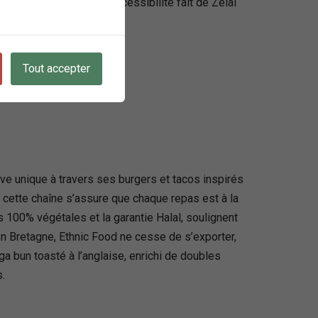
 de la qualité et de l’accessibilité fait de Zelal
Tout accepter
ve unique à travers ses burgers et tacos inspirés
ette chaîne s’assure que chaque repas est à la
s 100% végétales et la garantie Halal, soulignent
en Bretagne, Ethnic Food ne cesse de s’exporter,
a bun toasté à l’anglaise, enrichi de doubles
.