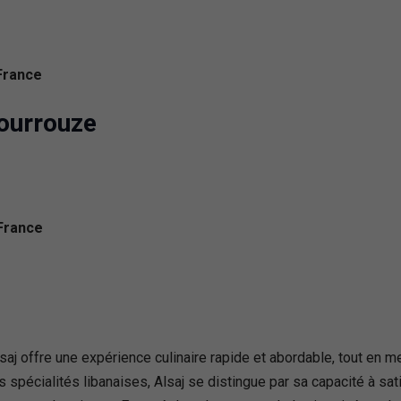
France
ourrouze
France
saj offre une expérience culinaire rapide et abordable, tout en m
écialités libanaises, Alsaj se distingue par sa capacité à satis