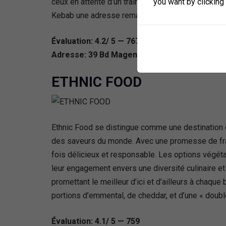
you want by clicking
ceux en attente d’un train ou simplement en quête d
Kebab une adresse remarquable dans le paysage
Évaluation: 4.2/ 5 — 767
Adresse: 39 Bd Magenta, 35000 Rennes, Fran
ETHNIC FOOD
Ethnic Food se distingue comme une destination c
des saveurs du monde. Avec une promesse de fra
fois délicieux et responsable. Les options végétar
leur engagement envers une diversité culinaire et
promettant le meilleur d’ici et d’ailleurs à chaq
portions d’emmental, de cheddar, et d’une « doub
Évaluation: 4.1/ 5 — 759