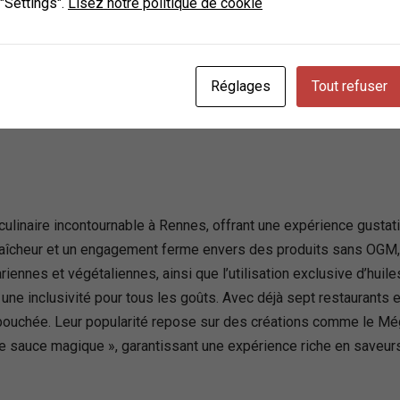
 "Settings".
Lisez notre politique de cookie
’un moment culinaire réjouissant. La combinaison de l’hospitalité,
 gastronomique rennais.
Réglages
Tout refuser
ce
ulinaire incontournable à Rennes, offrant une expérience gustati
îcheur et un engagement ferme envers des produits sans OGM, c
iennes et végétaliennes, ainsi que l’utilisation exclusive d’huile
 une inclusivité pour tous les goûts. Avec déjà sept restaurants 
ue bouchée. Leur popularité repose sur des créations comme le Még
le sauce magique », garantissant une expérience riche en saveurs