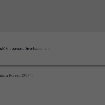
auté
Entreprises
Divertissement
abs à Rennes [2024]