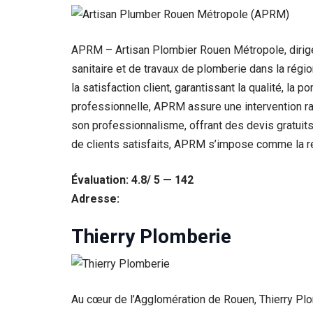
Statistiques
Afin que
APRM – Artisan Plombier Rouen Métropole, dirigé 
nous
puissions
sanitaire et de travaux de plomberie dans la ré
améliorer la
la satisfaction client, garantissant la qualité, la
fonctionnalité
et la structure
professionnelle, APRM assure une intervention rapi
du site Web,
son professionnalisme, offrant des devis gratuit
en fonction
de la façon
de clients satisfaits, APRM s’impose comme la réf
dont le site
Web est
Évaluation: 4.8/ 5 — 142
utilisé.
Adresse:
Experience
Thierry Plomberie
Afin que notre
site Web
fonctionne
aussi bien que
possible lors
Au cœur de l’Agglomération de Rouen, Thierry Plo
de votre visite.