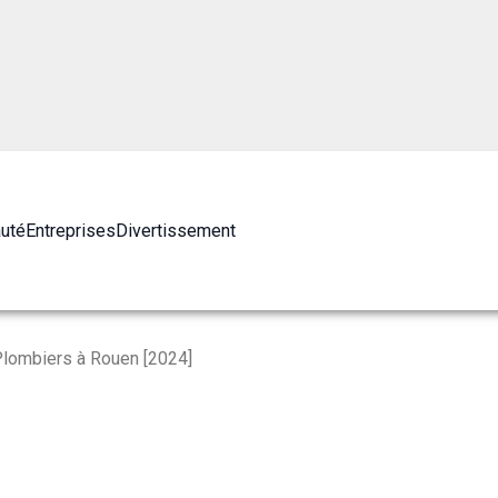
auté
Entreprises
Divertissement
Plombiers à Rouen [2024]