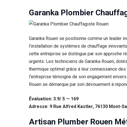
Garanka Plombier Chauffag
Garanka Rouen se positionne comme un leader inc
l’installation de systèmes de chauffage innovant
cette entreprise se distingue par son approche ré
urgents. Les techniciens de Garanka Rouen, dotés
thermique optimal grâce à leur connaissance des 
l’entreprise témoigne de son engagement envers l
Nécessaire
Rouen se démarque par son dévouement à répondr
Ces cookies ne
sont pas
facultatifs. Ils
Évaluation: 3.9/ 5 — 169
sont
Adresse: 9 Rue Alfred Kastler, 76130 Mont-Sa
nécessaires au
fonctionnement
du site Web.
Artisan Plumber Rouen Mé