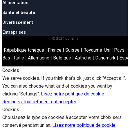
Alimentation
Santé et beauté
Divertissement
Entreprises
© 2024 comli.fr
République tchèque
|
France
|
Suisse
|
Royaume-Uni
|
Pays-
Bas
|
Italie
|
Allemagne
|
Belgique
|
Autriche
|
Danemark
|
Espa
Cookies
We serve cookies. If you think that's ok, just click "Accept all".
You can also choose what kind of cookies you want by
clicking "Settings".
Lisez notre politique de cookie
Réglages
Tout refuser
Tout accepter
Cookies
Choisissez le type de cookies à accepter. Votre choix sera
conservé pendant un an.
Lisez notre politique de cookie