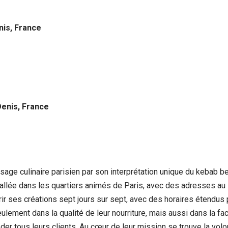
nis, France
Denis, France
sage culinaire parisien par son interprétation unique du kebab b
nstallée dans les quartiers animés de Paris, avec des adresses a
ir ses créations sept jours sur sept, avec des horaires étendus p
ement dans la qualité de leur nourriture, mais aussi dans la faci
ous leurs clients. Au cœur de leur mission se trouve la volont