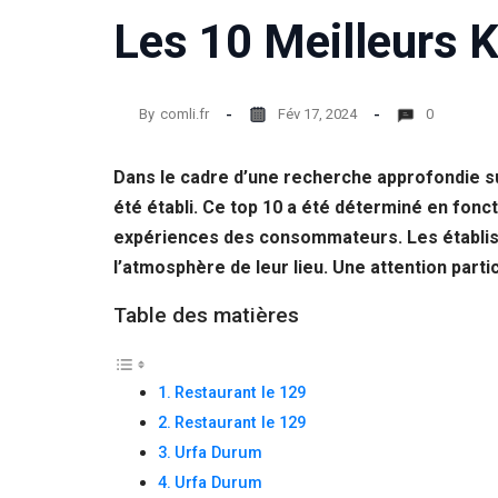
Les 10 Meilleurs 
Statistiques
Afin que
nous
puissions
By
comli.fr
Fév 17, 2024
0
améliorer la
fonctionnalité
et la structure
Dans le cadre d’une recherche approfondie su
du site Web,
en fonction
été établi. Ce top 10 a été déterminé en fonc
de la façon
expériences des consommateurs. Les établissem
dont le site
l’atmosphère de leur lieu. Une attention part
Web est
utilisé.
Table des matières
Experience
Afin que notre
Restaurant le 129
site Web
Restaurant le 129
fonctionne
aussi bien que
Urfa Durum
possible lors
Urfa Durum
de votre visite.