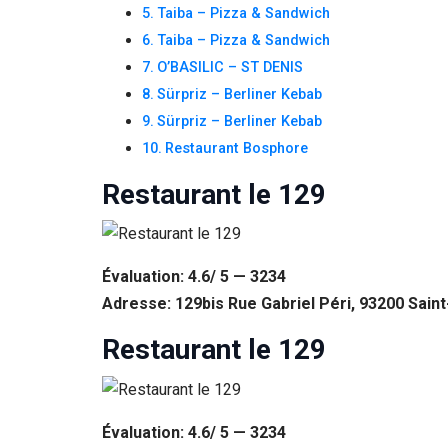
Si vous
Taiba – Pizza & Sandwich
refusez ces
Taiba – Pizza & Sandwich
cookies,
O’BASILIC – ST DENIS
certaines
fonctionnalités
Sürpriz – Berliner Kebab
disparaîtront
Sürpriz – Berliner Kebab
du site Web.
Restaurant Bosphore
Restaurant le 129
Marketing
En partageant
votre intérêt et
votre
comportement
Évaluation: 4.6/ 5 — 3234
lorsque vous
Adresse: 129bis Rue Gabriel Péri, 93200 Sain
visitez notre
site, vous
Restaurant le 129
augmentez les
chances de
voir du
contenu et des
offres
Évaluation: 4.6/ 5 — 3234
personnalisés.