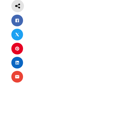
Nécessaire
Ces cookies ne
sont pas
facultatifs. Ils
sont
nécessaires au
fonctionnement
du site Web.