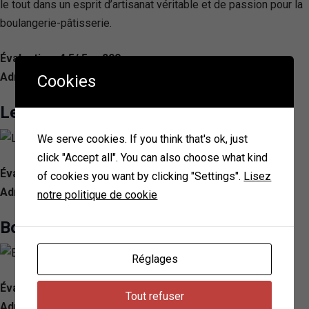
le tout dans un esprit d’artisanat véritable et de passion pour la
boulangerie-pâtisserie.
Évaluation: 4.5/ 5 — 299
Adresse: 9 Bd Ornano, 93200 Saint-Denis, France
Cookies
Le moulin de Pleyel
We serve cookies. If you think that's ok, just
click "Accept all". You can also choose what kind
Évaluation: 4.5/ 5 — 299
of cookies you want by clicking "Settings".
Lisez
Adresse: 9 Bd Ornano, 93200 Saint-Denis, France
notre politique de cookie
Boulangerie Aya
Réglages
Évaluation: 3.9/ 5 — 266
Tout refuser
Adresse: 200 Av. du Président Wilson, 93200 Saint-Denis,