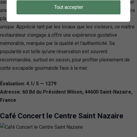
service prompt, Le Transat se distingue par sa capacité à créer
Tout accepter
une atmosphère conviviale où les clients peuvent savourer des
plats délicatement préparés, agrémentés d’une touche florale
unique. Apprécié tant par les locaux que les visiteurs, ce maître
restaurateur s’engage à offrir une expérience gustative
mémorable, marquée par la qualité et l’authenticité. Sa
popularité est telle qu’une réservation est souvent
recommandée, surtout en saison, pour profiter pleinement de
cette escapade gourmande face à la mer.
Évaluation: 4.1/ 5 — 1279
Adresse: 60 Bd du Président Wilson, 44600 Saint-Nazaire,
France
Café Concert le Centre Saint Nazaire