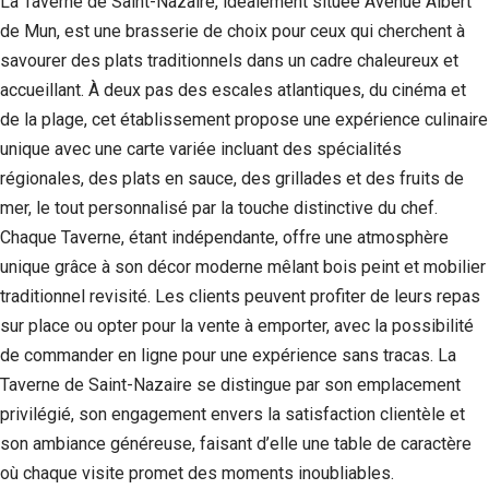
La Taverne de Saint-Nazaire, idéalement située Avenue Albert
de Mun, est une brasserie de choix pour ceux qui cherchent à
savourer des plats traditionnels dans un cadre chaleureux et
accueillant. À deux pas des escales atlantiques, du cinéma et
de la plage, cet établissement propose une expérience culinaire
unique avec une carte variée incluant des spécialités
régionales, des plats en sauce, des grillades et des fruits de
mer, le tout personnalisé par la touche distinctive du chef.
Chaque Taverne, étant indépendante, offre une atmosphère
unique grâce à son décor moderne mêlant bois peint et mobilier
traditionnel revisité. Les clients peuvent profiter de leurs repas
Nécessaire
sur place ou opter pour la vente à emporter, avec la possibilité
Ces cookies ne
sont pas
de commander en ligne pour une expérience sans tracas. La
facultatifs. Ils
Taverne de Saint-Nazaire se distingue par son emplacement
sont
nécessaires au
privilégié, son engagement envers la satisfaction clientèle et
fonctionnement
son ambiance généreuse, faisant d’elle une table de caractère
du site Web.
où chaque visite promet des moments inoubliables.