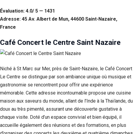
Statistiques
Évaluation: 4.0/ 5 — 1431
Afin que
Adresse: 45 Av. Albert de Mun, 44600 Saint-Nazaire,
nous
France
puissions
améliorer la
fonctionnalité
Café Concert le Centre Saint Nazaire
et la structure
du site Web,
en fonction
de la façon
dont le site
Niché à St Marc sur Mer, près de Saint-Nazaire, le Café Concert
Web est
Le Centre se distingue par son ambiance unique où musique et
utilisé.
gastronomie se rencontrent pour offrir une expérience
mémorable. Cette adresse incontournable propose une cuisine
Experience
maison aux saveurs du monde, allant de l’Inde à la Thaïlande, du
Afin que notre
doux au très pimenté, assurant une découverte gustative à
site Web
fonctionne
chaque visite. Doté d’un espace convivial et bien équipé, il
aussi bien que
accueille également des réunions et des formations, en plus
possible lors
de votre visite.
d’organiser des concerts les deuxième et quatrième dimanches