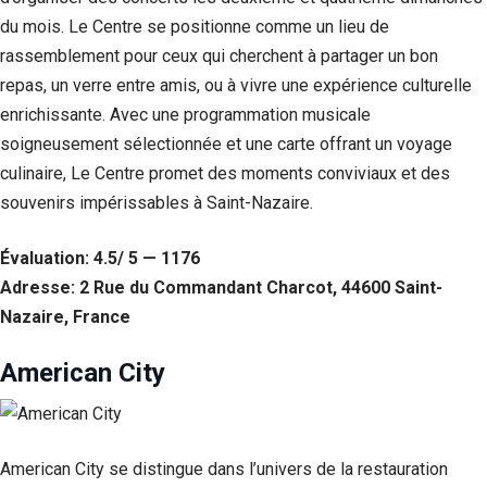
Si vous
du mois. Le Centre se positionne comme un lieu de
refusez ces
rassemblement pour ceux qui cherchent à partager un bon
cookies,
certaines
repas, un verre entre amis, ou à vivre une expérience culturelle
fonctionnalités
enrichissante. Avec une programmation musicale
disparaîtront
du site Web.
soigneusement sélectionnée et une carte offrant un voyage
culinaire, Le Centre promet des moments conviviaux et des
souvenirs impérissables à Saint-Nazaire.
Marketing
En partageant
votre intérêt et
Évaluation: 4.5/ 5 — 1176
votre
Adresse: 2 Rue du Commandant Charcot, 44600 Saint-
comportement
Nazaire, France
lorsque vous
visitez notre
site, vous
American City
augmentez les
chances de
voir du
contenu et des
offres
American City se distingue dans l’univers de la restauration
personnalisés.