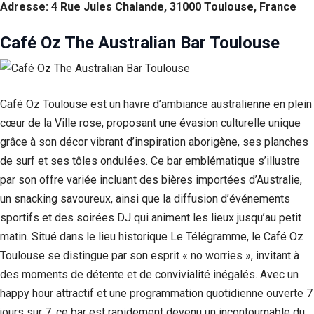
Adresse: 4 Rue Jules Chalande, 31000 Toulouse, France
Si vous
refusez ces
cookies,
Café Oz The Australian Bar Toulouse
certaines
fonctionnalités
disparaîtront
du site Web.
Café Oz Toulouse est un havre d’ambiance australienne en plein
cœur de la Ville rose, proposant une évasion culturelle unique
Marketing
grâce à son décor vibrant d’inspiration aborigène, ses planches
En partageant
de surf et ses tôles ondulées. Ce bar emblématique s’illustre
votre intérêt et
votre
par son offre variée incluant des bières importées d’Australie,
comportement
un snacking savoureux, ainsi que la diffusion d’événements
lorsque vous
sportifs et des soirées DJ qui animent les lieux jusqu’au petit
visitez notre
site, vous
matin. Situé dans le lieu historique Le Télégramme, le Café Oz
augmentez les
Toulouse se distingue par son esprit « no worries », invitant à
chances de
voir du
des moments de détente et de convivialité inégalés. Avec un
contenu et des
happy hour attractif et une programmation quotidienne ouverte 7
offres
personnalisés.
jours sur 7, ce bar est rapidement devenu un incontournable du