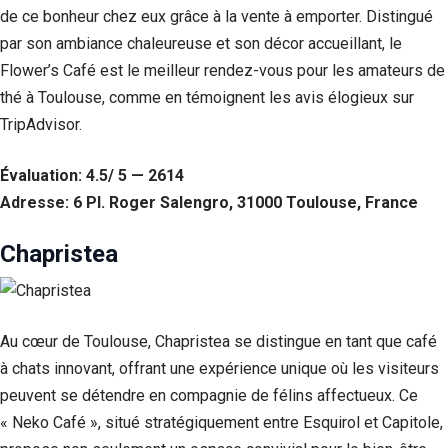
de ce bonheur chez eux grâce à la vente à emporter. Distingué
par son ambiance chaleureuse et son décor accueillant, le
Flower’s Café est le meilleur rendez-vous pour les amateurs de
thé à Toulouse, comme en témoignent les avis élogieux sur
TripAdvisor.
Évaluation: 4.5/ 5 — 2614
Adresse: 6 Pl. Roger Salengro, 31000 Toulouse, France
Chapristea
Nécessaire
Ces cookies ne
sont pas
facultatifs. Ils
Au cœur de Toulouse, Chapristea se distingue en tant que café
sont
à chats innovant, offrant une expérience unique où les visiteurs
nécessaires au
peuvent se détendre en compagnie de félins affectueux. Ce
fonctionnement
du site Web.
« Neko Café », situé stratégiquement entre Esquirol et Capitole,