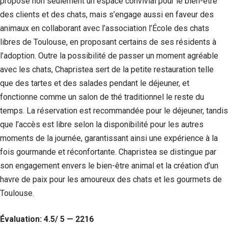
propose non seulement un espace convivial pour le bien-être
des clients et des chats, mais s’engage aussi en faveur des
Statistiques
Afin que
animaux en collaborant avec l’association l’École des chats
nous
libres de Toulouse, en proposant certains de ses résidents à
puissions
l’adoption. Outre la possibilité de passer un moment agréable
améliorer la
fonctionnalité
avec les chats, Chapristea sert de la petite restauration telle
et la structure
que des tartes et des salades pendant le déjeuner, et
du site Web,
en fonction
fonctionne comme un salon de thé traditionnel le reste du
de la façon
temps. La réservation est recommandée pour le déjeuner, tandis
dont le site
Web est
que l’accès est libre selon la disponibilité pour les autres
utilisé.
moments de la journée, garantissant ainsi une expérience à la
fois gourmande et réconfortante. Chapristea se distingue par
son engagement envers le bien-être animal et la création d’un
Experience
Afin que notre
havre de paix pour les amoureux des chats et les gourmets de
site Web
Toulouse.
fonctionne
aussi bien que
possible lors
Évaluation: 4.5/ 5 — 2216
de votre visite.