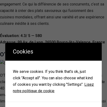
engagement. Ce qui la différencie de ses concurrents, c’est sa
capacité à créer des plats savoureux qui fusionnent des
cuisines mondiales, offrant ainsi une variété et une expérience
culinaire inédite à ses clients.
Évaluation: 4.3/ 5 — 580
Adresse: 99 Av. de Lyon, 26500 Bourg-lès-Valence, France
Cookies
O’Tacos Valence
We serve cookies. If you think that's ok, just
O’Tacos se distingue par son concept unique en offrant à ses
click "Accept all". You can also choose what kind
clients la possibilité de personnaliser leurs tacos avec plus de
of cookies you want by clicking "Settings".
Lisez
40 000 combinaisons possibles, répondant ainsi à toutes les
notre politique de cookie
envies et toutes les faims. Cette enseigne française ne se
limite pas à la création de tacos sur mesure; elle propose aussi