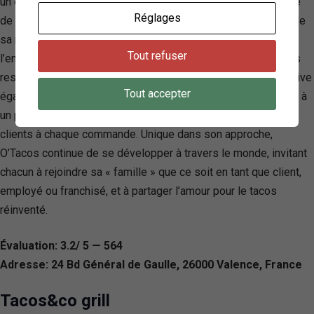
un éventail de finger food, des options sucrées et une variété
Réglages
de boissons pour compléter l’expérience culinaire. Au cœur de
sa mission, O’Tacos met un accent particulier sur la qualité et
Tout refuser
l’engagement, veillant à ce que chaque visite dans l’un de ses
restaurants soit une expérience mémorable. L’entreprise cultive
Tout accepter
également une forte communauté autour de sa marque, grâce à
un programme de fidélité avantageux qui récompense les
clients à chaque commande. Unique dans son approche,
O’Tacos continue de se développer à travers le monde, invitant
chacun à rejoindre sa « famille » que ce soit en tant que client,
employé ou franchisé, et à partager l’amour pour le tacos
réinventé.
Évaluation: 3.2/ 5 — 564
Adresse: 24 Bd Général de Gaulle, 26000 Valence, France
Tacos&co grill