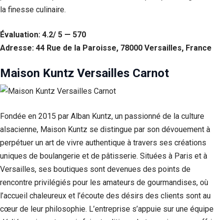
Si vous
la finesse culinaire.
refusez ces
cookies,
Évaluation: 4.2/ 5 — 570
certaines
fonctionnalités
Adresse: 44 Rue de la Paroisse, 78000 Versailles, France
disparaîtront
du site Web.
Maison Kuntz Versailles Carnot
Marketing
En partageant
votre intérêt et
Fondée en 2015 par Alban Kuntz, un passionné de la culture
votre
alsacienne, Maison Kuntz se distingue par son dévouement à
comportement
perpétuer un art de vivre authentique à travers ses créations
lorsque vous
visitez notre
uniques de boulangerie et de pâtisserie. Situées à Paris et à
site, vous
Versailles, ses boutiques sont devenues des points de
augmentez les
chances de
rencontre privilégiés pour les amateurs de gourmandises, où
voir du
l’accueil chaleureux et l’écoute des désirs des clients sont au
contenu et des
offres
cœur de leur philosophie. L’entreprise s’appuie sur une équipe
personnalisés.