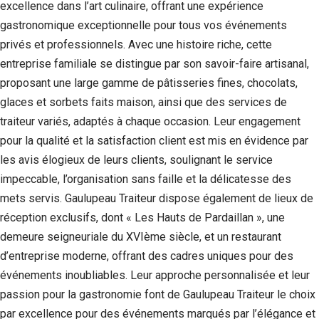
excellence dans l’art culinaire, offrant une expérience
Statistiques
gastronomique exceptionnelle pour tous vos événements
Afin que
privés et professionnels. Avec une histoire riche, cette
nous
entreprise familiale se distingue par son savoir-faire artisanal,
puissions
améliorer la
proposant une large gamme de pâtisseries fines, chocolats,
fonctionnalité
glaces et sorbets faits maison, ainsi que des services de
et la structure
du site Web,
traiteur variés, adaptés à chaque occasion. Leur engagement
en fonction
pour la qualité et la satisfaction client est mis en évidence par
de la façon
dont le site
les avis élogieux de leurs clients, soulignant le service
Web est
impeccable, l’organisation sans faille et la délicatesse des
utilisé.
mets servis. Gaulupeau Traiteur dispose également de lieux de
réception exclusifs, dont « Les Hauts de Pardaillan », une
Experience
demeure seigneuriale du XVIème siècle, et un restaurant
Afin que notre
d’entreprise moderne, offrant des cadres uniques pour des
site Web
événements inoubliables. Leur approche personnalisée et leur
fonctionne
aussi bien que
passion pour la gastronomie font de Gaulupeau Traiteur le choix
possible lors
par excellence pour des événements marqués par l’élégance et
de votre visite.