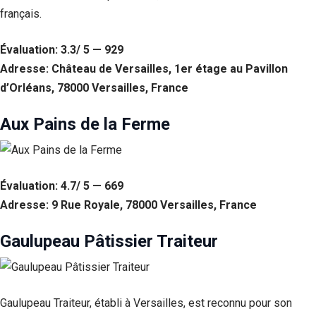
français.
Évaluation: 3.3/ 5 — 929
Adresse: Château de Versailles, 1er étage au Pavillon
d’Orléans, 78000 Versailles, France
Aux Pains de la Ferme
Évaluation: 4.7/ 5 — 669
Nécessaire
Adresse: 9 Rue Royale, 78000 Versailles, France
Ces cookies ne
sont pas
Gaulupeau Pâtissier Traiteur
facultatifs. Ils
sont
nécessaires au
fonctionnement
du site Web.
Gaulupeau Traiteur, établi à Versailles, est reconnu pour son