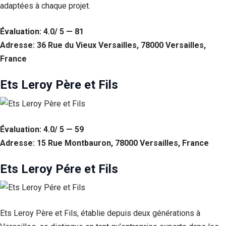
adaptées à chaque projet.
Statistiques
Afin que
Évaluation: 4.0/ 5 — 81
nous
Adresse: 36 Rue du Vieux Versailles, 78000 Versailles,
puissions
améliorer la
France
fonctionnalité
et la structure
Ets Leroy Père et Fils
du site Web,
en fonction
de la façon
dont le site
Web est
Évaluation: 4.0/ 5 — 59
utilisé.
Adresse: 15 Rue Montbauron, 78000 Versailles, France
Experience
Ets Leroy Pére et Fils
Afin que notre
site Web
fonctionne
aussi bien que
Ets Leroy Père et Fils, établie depuis deux générations à
possible lors
de votre visite.