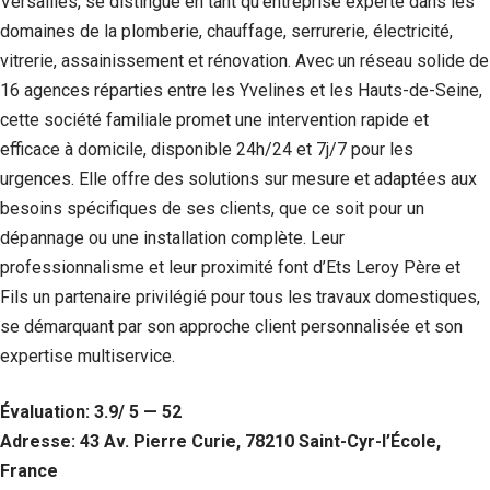
Versailles, se distingue en tant qu’entreprise experte dans les
Si vous
domaines de la plomberie, chauffage, serrurerie, électricité,
refusez ces
cookies,
vitrerie, assainissement et rénovation. Avec un réseau solide de
certaines
16 agences réparties entre les Yvelines et les Hauts-de-Seine,
fonctionnalités
cette société familiale promet une intervention rapide et
disparaîtront
du site Web.
efficace à domicile, disponible 24h/24 et 7j/7 pour les
urgences. Elle offre des solutions sur mesure et adaptées aux
besoins spécifiques de ses clients, que ce soit pour un
Marketing
En partageant
dépannage ou une installation complète. Leur
votre intérêt et
professionnalisme et leur proximité font d’Ets Leroy Père et
votre
Fils un partenaire privilégié pour tous les travaux domestiques,
comportement
lorsque vous
se démarquant par son approche client personnalisée et son
visitez notre
expertise multiservice.
site, vous
augmentez les
chances de
Évaluation: 3.9/ 5 — 52
voir du
Adresse: 43 Av. Pierre Curie, 78210 Saint-Cyr-l’École,
contenu et des
offres
France
personnalisés.