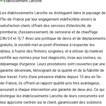
Les établissements Laroche se distinguent dans le paysage de
l’Île-de-France par leur engagement indéfectible envers la
satisfaction client, offrant des services d’électricité, de
plomberie, d’assainissement, de serrurerie et de chauffage
24h/24 et 7j/7. Avec une politique de devis et de déplacements
gratuits, la société met un point d’honneur à respecter les
délais, à fournir des finitions soignées, et à utiliser du matériel
certifié aux normes pour tout diagnostic, mise aux normes, ou
dépannage d’urgence. Leurs prestations sont couvertes par une
Nécessaire
garantie décennale, témoignant de la qualité et de la fiabilité de
Ces cookies ne
sont pas
leur travail. Forts d’une présence établie depuis 15 ans en Île-
facultatifs. Ils
de-France, ils offrent un rapport qualité-prix très avantageux,
sont
nécessaires au
assurant à chaque intervention une garantie de deux ans. Ce qui
fonctionnement
distingue les établissements Laroche de leurs concurrents est
du site Web.
leur approche centrée sur le client, garantissant des solutions