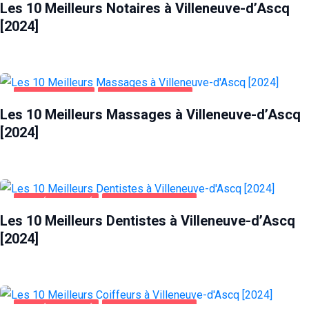
Les 10 Meilleurs Notaires à Villeneuve-d’Ascq
Si vous
refusez ces
[2024]
cookies,
certaines
fonctionnalités
disparaîtront
du site Web.
DIVERTISSEMENT
VILLENEUVE-D'ASCQ
Les 10 Meilleurs Massages à Villeneuve-d’Ascq
[2024]
Marketing
En partageant
votre intérêt et
votre
comportement
lorsque vous
SANTÉ ET BEAUTÉ
VILLENEUVE-D'ASCQ
visitez notre
Les 10 Meilleurs Dentistes à Villeneuve-d’Ascq
site, vous
[2024]
augmentez les
chances de
voir du
contenu et des
offres
personnalisés.
SANTÉ ET BEAUTÉ
VILLENEUVE-D'ASCQ