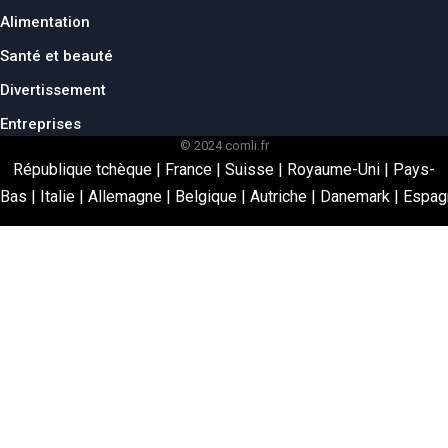
Alimentation
Santé et beauté
Divertissement
Entreprises
© 2024 comli.fr
République tchèque
|
France
|
Suisse
|
Royaume-Uni
|
Pays-
Bas
|
Italie
|
Allemagne
|
Belgique
|
Autriche
|
Danemark
|
Espag