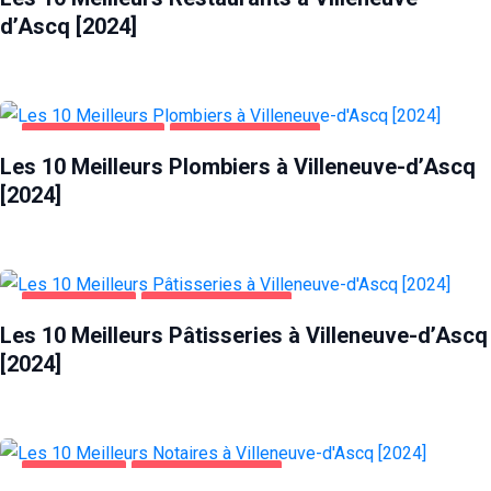
d’Ascq [2024]
Statistiques
Afin que
nous
puissions
améliorer la
MAISON ET JARDIN
VILLENEUVE-D'ASCQ
fonctionnalité
et la structure
Les 10 Meilleurs Plombiers à Villeneuve-d’Ascq
du site Web,
[2024]
en fonction
de la façon
dont le site
Web est
utilisé.
ALIMENTATION
VILLENEUVE-D'ASCQ
Les 10 Meilleurs Pâtisseries à Villeneuve-d’Ascq
Experience
[2024]
Afin que notre
site Web
fonctionne
aussi bien que
possible lors
ENTREPRISES
VILLENEUVE-D'ASCQ
de votre visite.