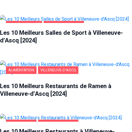
SANTÉ ET BEAUTÉ
VILLENEUVE-D'ASCQ
Les 10 Meilleurs Salles de Sport à Villeneuve-
d’Ascq [2024]
ALIMENTATION
VILLENEUVE-D'ASCQ
Nécessaire
Les 10 Meilleurs Restaurants de Ramen à
Ces cookies ne
Villeneuve-d’Ascq [2024]
sont pas
facultatifs. Ils
sont
nécessaires au
fonctionnement
du site Web.
ALIMENTATION
VILLENEUVE-D'ASCQ
Les 10 Meilleurs Restaurants à Villeneuve-