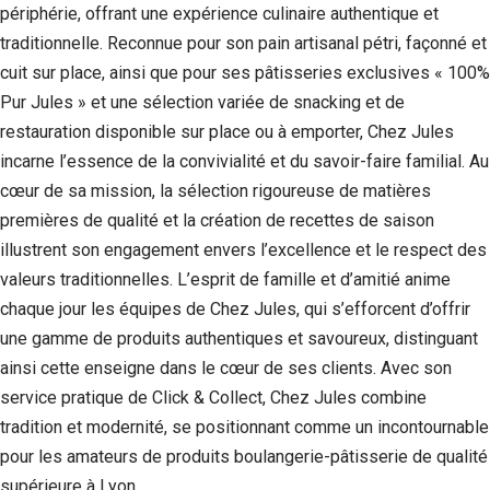
périphérie, offrant une expérience culinaire authentique et
Si vous
refusez ces
traditionnelle. Reconnue pour son pain artisanal pétri, façonné et
cookies,
cuit sur place, ainsi que pour ses pâtisseries exclusives « 100%
certaines
fonctionnalités
Pur Jules » et une sélection variée de snacking et de
disparaîtront
restauration disponible sur place ou à emporter, Chez Jules
du site Web.
incarne l’essence de la convivialité et du savoir-faire familial. Au
cœur de sa mission, la sélection rigoureuse de matières
Marketing
premières de qualité et la création de recettes de saison
En partageant
illustrent son engagement envers l’excellence et le respect des
votre intérêt et
votre
valeurs traditionnelles. L’esprit de famille et d’amitié anime
comportement
chaque jour les équipes de Chez Jules, qui s’efforcent d’offrir
lorsque vous
une gamme de produits authentiques et savoureux, distinguant
visitez notre
site, vous
ainsi cette enseigne dans le cœur de ses clients. Avec son
augmentez les
service pratique de Click & Collect, Chez Jules combine
chances de
voir du
tradition et modernité, se positionnant comme un incontournable
contenu et des
pour les amateurs de produits boulangerie-pâtisserie de qualité
offres
personnalisés.
supérieure à Lyon.