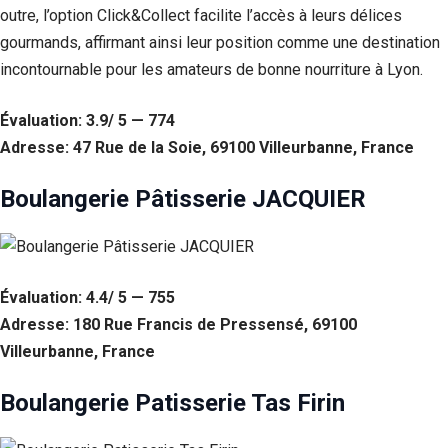
outre, l’option Click&Collect facilite l’accès à leurs délices
gourmands, affirmant ainsi leur position comme une destination
incontournable pour les amateurs de bonne nourriture à Lyon.
Évaluation: 3.9/ 5 — 774
Adresse: 47 Rue de la Soie, 69100 Villeurbanne, France
Boulangerie Pâtisserie JACQUIER
Nécessaire
Évaluation: 4.4/ 5 — 755
Ces cookies ne
sont pas
Adresse: 180 Rue Francis de Pressensé, 69100
facultatifs. Ils
Villeurbanne, France
sont
nécessaires au
fonctionnement
Boulangerie Patisserie Tas Firin
du site Web.