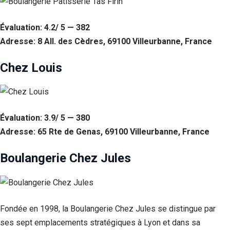
Statistiques
Évaluation: 4.2/ 5 — 382
Afin que
nous
Adresse: 8 All. des Cèdres, 69100 Villeurbanne, France
puissions
améliorer la
Chez Louis
fonctionnalité
et la structure
du site Web,
en fonction
de la façon
dont le site
Évaluation: 3.9/ 5 — 380
Web est
Adresse: 65 Rte de Genas, 69100 Villeurbanne, France
utilisé.
Boulangerie Chez Jules
Experience
Afin que notre
site Web
fonctionne
aussi bien que
Fondée en 1998, la Boulangerie Chez Jules se distingue par
possible lors
ses sept emplacements stratégiques à Lyon et dans sa
de votre visite.