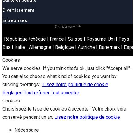
Santé et beauté
Divertissement
Entreprises
© 2024 comli.fr
République tchèque
|
France
|
Suisse
|
Royaume-Uni
|
Pays-
Bas
|
Italie
|
Allemagne
|
Belgique
|
Autriche
|
Danemark
|
Espa
Cookies
We serve cookies. If you think that's ok, just click "Accept all".
You can also choose what kind of cookies you want by
clicking "Settings".
Lisez notre politique de cookie
Réglages
Tout refuser
Tout accepter
Cookies
Choisissez le type de cookies à accepter. Votre choix sera
conservé pendant un an.
Lisez notre politique de cookie
Nécessaire