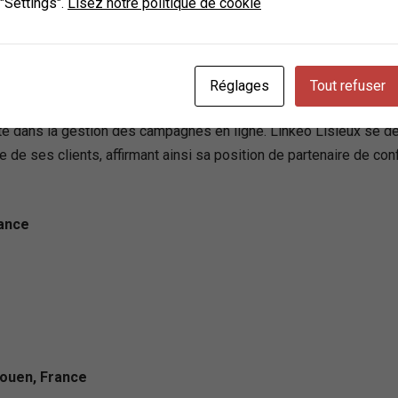
 "Settings".
Lisez notre politique de cookie
SIEUX dans la conception de sites web, le référencement local et
une expérience de plus de 21 ans, cette agence web s’engage à 
our assurer une meilleure visibilité sur le web à ses clients. Gr
rises locales, Linkeo Lisieux propose une gamme de services va
Réglages
Tout refuser
nagement, ainsi que des solutions photographiques et vidéo pro
cacité dans la gestion des campagnes en ligne. Linkeo Lisieux s
e de ses clients, affirmant ainsi sa position de partenaire de 
rance
Rouen, France