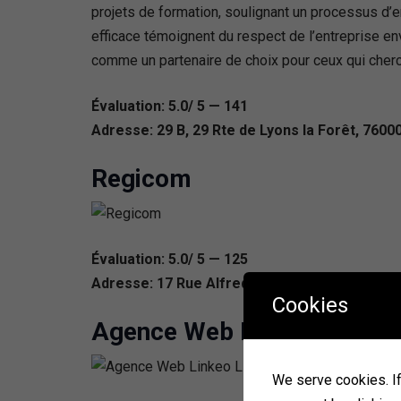
projets de formation, soulignant un processus d’e
efficace témoignent du respect de l’entreprise en
comme un partenaire de choix pour ceux qui cherch
Évaluation: 5.0/ 5 — 141
Adresse: 29 B, 29 Rte de Lyons la Forêt, 7600
Regicom
Évaluation: 5.0/ 5 — 125
Adresse: 17 Rue Alfred Kastler, 76130 Mont-S
Cookies
Agence Web Linkeo Lisieux
We serve cookies. If 