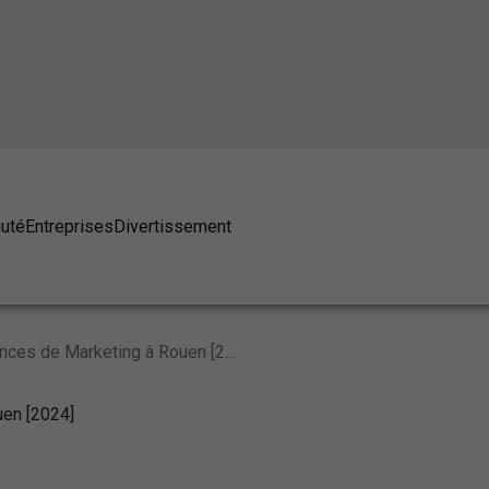
auté
Entreprises
Divertissement
Les 10 Meilleures Agences de Marketing à Rouen [2024]