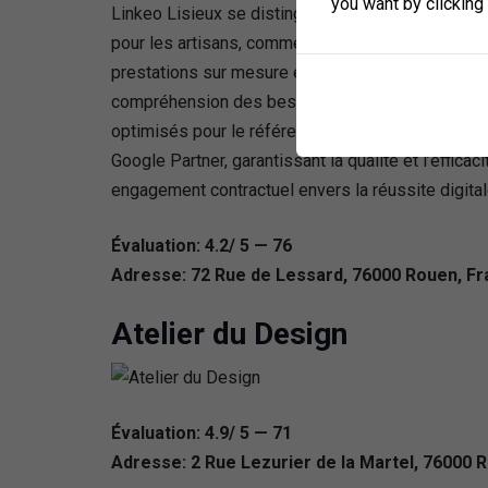
you want by clicking
Linkeo Lisieux se distingue comme le leader à LI
pour les artisans, commerçants et PME. Forte d’
prestations sur mesure et une formation digitale p
compréhension des besoins spécifiques des entrep
optimisés pour le référencement, le community ma
Google Partner, garantissant la qualité et l’effi
engagement contractuel envers la réussite digital
Évaluation: 4.2/ 5 — 76
Adresse: 72 Rue de Lessard, 76000 Rouen, F
Atelier du Design
Évaluation: 4.9/ 5 — 71
Adresse: 2 Rue Lezurier de la Martel, 76000 