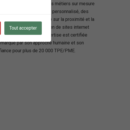
 la fourniture de solutions métiers sur mesure
offrir un accompagnement personnalisé, des
âce à une approche fondée sur la proximité et la
riés incluant la création de sites internet
Tout accepter
fessionnelles. Son expertise est certifiée
e démarque par son approche humaine et son
confiance pour plus de 20 000 TPE/PME.