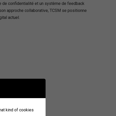
ue de confidentialité et un système de feedback
s son approche collaborative, TCSM se positionne
tal actuel.
what kind of cookies