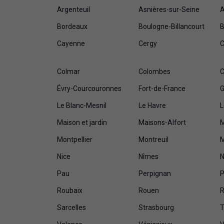
Argenteuil
Asnières-sur-Seine
A
Bordeaux
Boulogne-Billancourt
B
Cayenne
Cergy
C
Colmar
Colombes
C
Évry-Courcouronnes
Fort-de-France
G
Le Blanc-Mesnil
Le Havre
L
Maison et jardin
Maisons-Alfort
Montpellier
Montreuil
M
Nice
Nîmes
N
Pau
Perpignan
P
Roubaix
Rouen
R
Sarcelles
Strasbourg
T