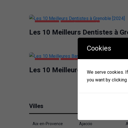
GRENOBLE
SANTÉ ET BEAUTÉ
Les 10 Meilleurs Dentistes à Gr
Cookies
GRENOBLE
SANTÉ ET BEAUTÉ
Les 10 Meilleures Barbiers à Gr
We serve cookies. If 
you want by clicking
Villes
Aix-en-Provence
Ajaccio
A