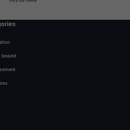
Vitry-sur-Seine
ories
ation
t beauté
ssement
ises