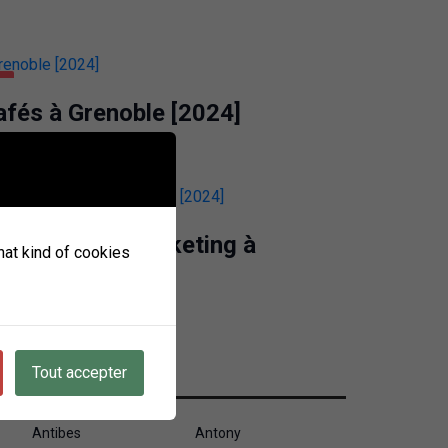
E
afés à Grenoble [2024]
 Agences de Marketing à
what kind of cookies
Tout accepter
Antibes
Antony