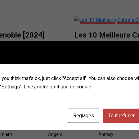
ALIMENTATION
GRENOBL
enoble [2024]
Les 10 Meilleurs C
ENTREPRISES
GRENOBLE
enoble [2024]
Les 10 Meilleures
you think that's ok, just click "Accept all". You can also choose 
Grenoble [2024]
 "Settings".
Lisez notre politique de cookie
Réglages
Tout refuser
miens
Angers
Annecy