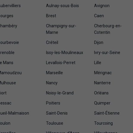
ubervilliers
Aulnay-sous-Bois
Avignon
ourges
Brest
Caen
hambéry
Champigny-sur-
Cherbourg-en-
Marne
Cotentin
ourbevoie
Créteil
Dijon
renoble
Issy-les-Moulineaux
Ivry-sur-Seine
e Mans
Levallois-Perret
Lille
Mamoudzou
Marseille
Mérignac
ulhouse
Nancy
Nanterre
iort
Noisy-le-Grand
Orléans
essac
Poitiers
Quimper
ueil-Malmaison
Saint-Denis
Saint-Étienne
oulon
Toulouse
Tourcoing