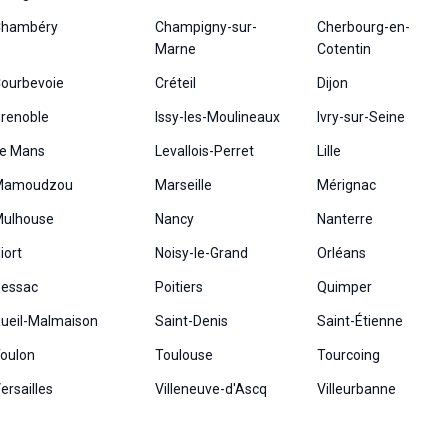
hambéry
Champigny-sur-
Cherbourg-en-
Marne
Cotentin
ourbevoie
Créteil
Dijon
renoble
Issy-les-Moulineaux
Ivry-sur-Seine
e Mans
Levallois-Perret
Lille
Mamoudzou
Marseille
Mérignac
ulhouse
Nancy
Nanterre
iort
Noisy-le-Grand
Orléans
essac
Poitiers
Quimper
ueil-Malmaison
Saint-Denis
Saint-Étienne
oulon
Toulouse
Tourcoing
ersailles
Villeneuve-d'Ascq
Villeurbanne