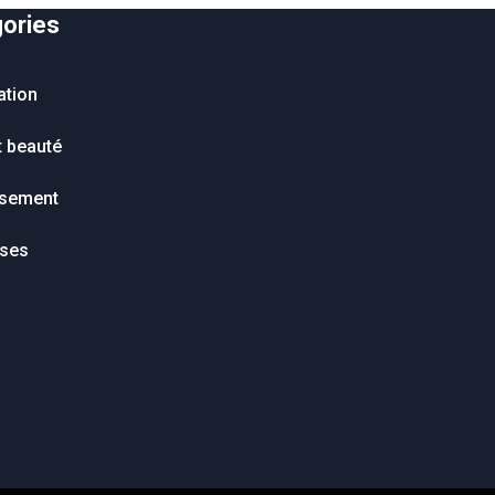
ories
ation
t beauté
ssement
ises