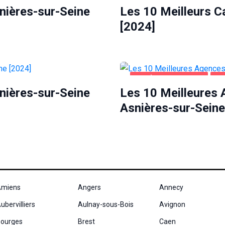
snières-sur-Seine
Les 10 Meilleurs C
[2024]
ASNIÈRES-SUR-SEINE
EN
snières-sur-Seine
Les 10 Meilleures
Asnières-sur-Seine
miens
Angers
Annecy
ubervilliers
Aulnay-sous-Bois
Avignon
ourges
Brest
Caen