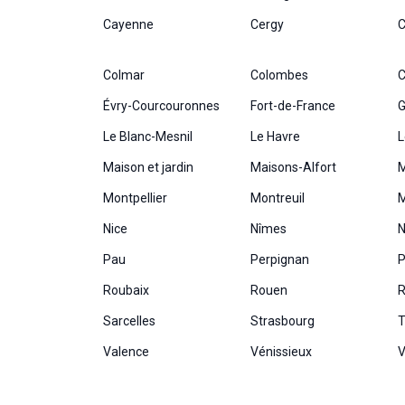
Cayenne
Cergy
C
Colmar
Colombes
C
Évry-Courcouronnes
Fort-de-France
G
Le Blanc-Mesnil
Le Havre
L
Maison et jardin
Maisons-Alfort
Montpellier
Montreuil
M
Nice
Nîmes
N
Pau
Perpignan
P
Roubaix
Rouen
R
Sarcelles
Strasbourg
T
Valence
Vénissieux
V