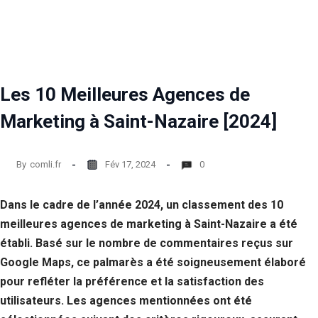
Statistiques
Afin que
nous
puissions
améliorer la
Les 10 Meilleures Agences de
fonctionnalité
et la structure
Marketing à Saint-Nazaire [2024]
du site Web,
en fonction
de la façon
dont le site
By
comli.fr
Fév 17, 2024
0
Web est
utilisé.
Dans le cadre de l’année 2024, un classement des 10
meilleures agences de marketing à Saint-Nazaire a été
Experience
établi. Basé sur le nombre de commentaires reçus sur
Afin que notre
site Web
Google Maps, ce palmarès a été soigneusement élaboré
fonctionne
pour refléter la préférence et la satisfaction des
aussi bien que
utilisateurs. Les agences mentionnées ont été
possible lors
de votre visite.