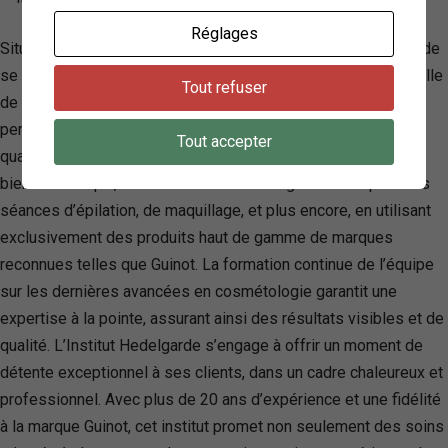
Réglages
Situé au cœur de Saint-Nazaire, l’Institut de beauté Hedelgarde
se distingue par son engagement à sublimer la beauté naturelle
Tout refuser
de chaque femme à travers une gamme complète de soins
personnalisés. Fort d’une équipe de cinq esthéticiennes
Tout accepter
qualifiées et passionnées, l’institut offre une expérience de
bien-être unique, allant des soins du visage et du corps à des
séances d’épilation, de maquillage, et plus encore, en utilisant
exclusivement des produits haut de gamme de marques
reconnues telles que Guinot. La formation continue de l’équipe
sur les dernières avancées en cosmétologie garantit une
expertise à la pointe, assurant ainsi des résultats visibles et de
qualité. L’Institut Hedelgarde s’engage à offrir un moment de
détente exceptionnel à ses clients, dans un cadre chaleureux et
professionnel. Avec plus de 20 ans d’expérience et une fidélité
à la marque Guinot, cet institut promet non seulement des soins