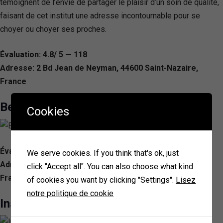
témoignent de l’envie de partager le plaisir d’un soin de qualité,
faisant de cet institut une adresse incontournable pour se
choyer ou choyer ses proches.
Évaluation: 4.8/ 5 — 118
Adresse: 2 Bd Jean de Neyman, 44600 Saint-Nazaire,
France
Beauty and wellness
Cookies
Évaluation: 4.8/ 5 — 116
We serve cookies. If you think that's ok, just
Adresse: 2 Rue Marie Thérèse Eyquem, 44570 Trignac,
click "Accept all". You can also choose what kind
France
of cookies you want by clicking "Settings".
Lisez
notre politique de cookie
Institut HEDELGARDE